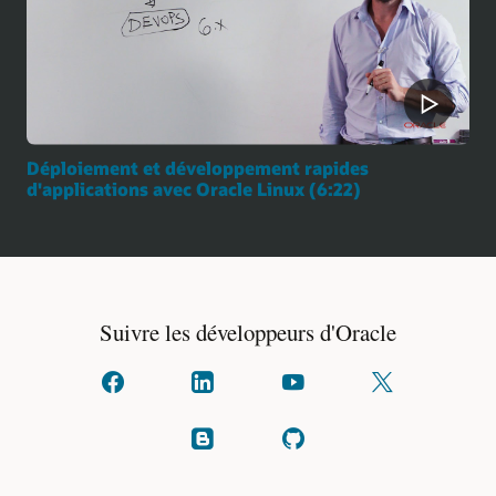
Déploiement et développement rapides
d'applications avec Oracle Linux (6:22)
Suivre les développeurs d'Oracle
Connectez-
Connectez-
Regarder
Suivez-
vous
vous
sur
nous
avec
avec
YouTube
sur
nous
nous
X
Lire
Voir
sur
sur
(anciennement
nos
sur
facebook
linkedIn
Twitter)
blogs
GitHub