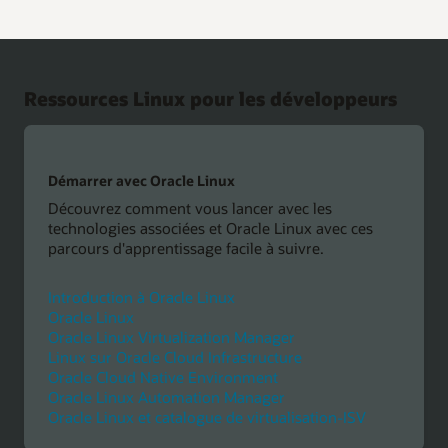
Ressources Linux pour les développeurs
Démarrer avec Oracle Linux
Découvrez comment vous lancer avec les
technologies associées et Oracle Linux avec ces
parcours d'apprentissage facile à suivre.
Introduction à Oracle Linux
Oracle Linux
Oracle Linux Virtualization Manager
Linux sur Oracle Cloud Infrastructure
Oracle Cloud Native Environment
Oracle Linux Automation Manager
Oracle Linux et catalogue de virtualisation-ISV