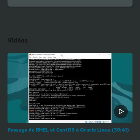
en
musique
de
conseils
et
astuces
Vidéos
pour
le
débogage
des
réseaux
hôtes
Passage de RHEL et CentOS à Oracle Linux (30:41)