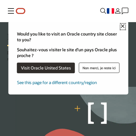
Menu
Close
Linux
Would you like to visit an Oracle country site closer
to you?
Souhaitez-vous visiter le site d’un pays Oracle plus
Découvrez des ressources actualisées et les outils les plus
proche ?
modernes pour développer des applications avec Linux.
Visit Oracle United States
Non merci, je reste ici
Télécharger Oracle Linux
See this page for a different country/region