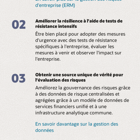
d'entreprise (ERM)
de serre (GES) en
effectuer des analyses
fonction de la norme de
par les pairs et évaluer
comptabilisation et de
les risques physiques
02
Améliorer la résilience à l'aide de tests de
déclaration du
dans les opérations et
résistance intensifs
protocole GES pour
les collatéraux détenus.
toutes les classifications
Être bien placé pour adopter des mesures
de déclaration pour les
Accédez à plus de 100
d'urgence avec des tests de résistance
catégories de portée 1, 2
informations, analyses
spécifiques à l'entreprise, évaluer les
et 3 et d'émissions, y
et visualisations
mesures à venir et observer l'impact sur
compris les carburants,
prédéfinies et
les transports détenus,
l'entreprise.
intergouvernementales
les déplacements des
sur les changements
employés et les
climatiques pour
03
investissements.
Obtenir une source unique de vérité pour
l'International
l'évaluation des risques
Sustainability Standards
Calculez et divulguez en
Board (ISSB), le Task
Améliorez la gouvernance des risques grâce
toute confiance les
Force on Climate-
à des données de risque centralisées et
numéros d'émission de
Related Financial
agrégées grâce à un modèle de données de
votre portefeuille en
Disclosures (TCFD),
services financiers unifié et à une
fonction des lignes
l'European
directrices du
Sustainability Reporting
infrastructure analytique commune.
Partenariat pour la
Standard (ESRS) du
comptabilité carbone
European Financial
En savoir davantage sur la gestion des
(PCAF) pour le
Reporting Advisory
données
financement, la
Group (EFRAG) dans le
facilitation et l'évitement
cadre de la directive