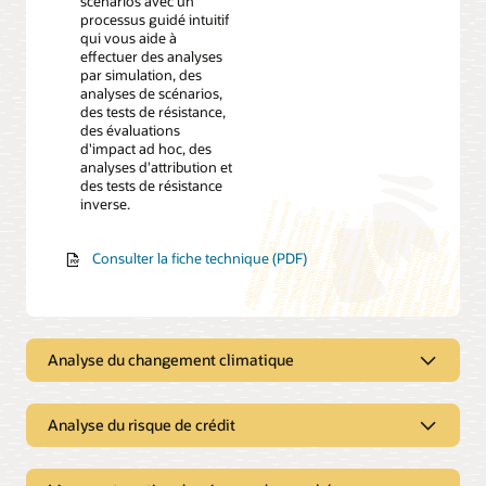
scénarios avec un
processus guidé intuitif
qui vous aide à
effectuer des analyses
par simulation, des
analyses de scénarios,
des tests de résistance,
des évaluations
d'impact ad hoc, des
analyses d'attribution et
des tests de résistance
inverse.
Consulter la fiche technique (PDF)
Analyse du changement climatique
Faites un impact positif sur le
Analyse du risque de crédit
changement climatique, la
transition vers une économie à