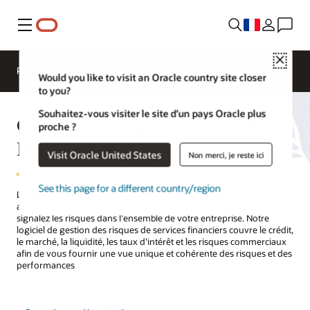
Menu
Close
Présentation
Solutions
Secteurs
Would you like to visit an Oracle country site closer
to you?
Souhaitez-vous visiter le site d’un pays Oracle plus
Oracle Financial Services Risk
proche ?
Management
Visit Oracle United States
Non merci, je reste ici
See this page for a different country/region
Le logiciel de gestion des risques des services financiers d'Oracle
aide à améliorer la façon dont vous mesurez, gérez, atténuez et
signalez les risques dans l'ensemble de votre entreprise. Notre
logiciel de gestion des risques de services financiers couvre le crédit,
le marché, la liquidité, les taux d'intérêt et les risques commerciaux
afin de vous fournir une vue unique et cohérente des risques et des
performances