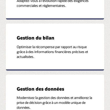
Adaptez-vous à l'évolution rapide des exigences
commerciales et réglementaires.
Rejoignez les esprits les plus brillants du secteur en matière
de risque, de finance innovante et d'analyse de données.
Nous stimulons la transformation financière et la croissance
rentable pour les banques et les assureurs à l'aulne des
nouvelles avancées en science et technologie des données.
Regarder un webcast à la demande
Gestion du bilan
Optimiser la récompense par rapport au risque
grâce à des informations financières précises et
actualisées.
Gestion des données
Modernisez la gestion des données et améliorez la
prise de décision grâce à un modèle unique de
données.