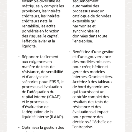
ensemble diversifié de
séquencement
métriques, y compris les
automatisé des
provisions, les intérêts
processus avec un
créditeurs, les intérêts
catalogue de données
créditeurs nets, la
extensible qui
rentabilité, les actifs
harmonise et
pondérés en fonction
synchronise les
des risques, le capital,
données dans toute
l'effet de levier et la
l'entreprise.
liquidité.
Bénéficiez d'une gestion
Répondre facilement
et d'une gouvernance
aux exigences en
des modèles robustes
matière de tests de
pour créer, hériter et
résistance, de sensibilité
gérer des modèles
et d'analyse de
internes, Oracle et tiers.
scénarios pour IFRS 9, le
Accédez à des tableaux
processus d'évaluation
de bord dynamiques
de l'adéquation du
qui fournissent un
capital interne (ICAAP)
contrôle complet des
et le processus
résultats des tests de
d'évaluation de
résistance et des
l'adéquation de la
évaluations d'impact
liquidité interne (ILAAP).
pour prendre des
décisions à l'échelle de
l'entreprise.
Optimisez la gestion des