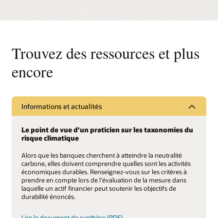
des émissions et de
Corporate Sustainability
l'élimination des
Reporting, de la
émissions.
Securities and
Exchange Commission
(SEC) des États-Unis et
Intégrez le risque
Trouvez des ressources et plus
du règlement de l'UE
climatique dans la prise
sur la divulgation de la
de décision globale en
finance durable (SFDR).
matière de risque
encore
d'entreprise et
d'investissement à l'aide
Calculez et signalez
du cadre Climate
divers indicateurs
Scorecard prédéfini, qui
d'intensité et indicateurs
Informations et actualités
offre la flexibilité
clés de performance,
nécessaire pour ajouter
tels que l'empreinte
des paramètres
carbone, l'intensité
Le point de vue d'un praticien sur les taxonomies du
personnalisés, ainsi que
moyenne pondérée du
risque climatique
des modèles de
carbone (WACI),
probabilité de défaut
l'intensité des émissions
Alors que les banques cherchent à atteindre la neutralité
(PD) et de perte par
économiques,
carbone, elles doivent comprendre quelles sont les activités
défaut (LGD), des cibles
l'exposition aux actifs
économiques durables. Renseignez-vous sur les critères à
climatiques et des cartes
liés au carbone, le score
prendre en compte lors de l'évaluation de la mesure dans
thermiques.
de qualité des données
laquelle un actif financier peut soutenir les objectifs de
PCAF, etc.
durabilité énoncés.
Lire le document de synthèse (PDF)