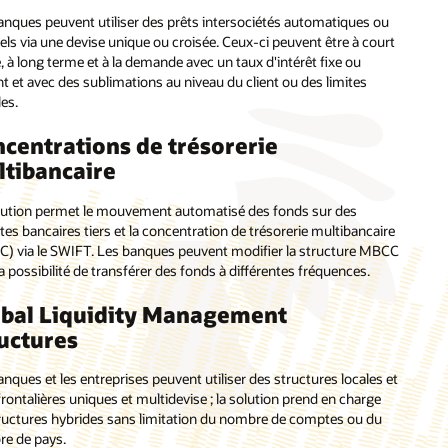
anques peuvent utiliser des prêts intersociétés automatiques ou
ls via une devise unique ou croisée. Ceux-ci peuvent être à court
 à long terme et à la demande avec un taux d'intérêt fixe ou
nt et avec des sublimations au niveau du client ou des limites
es.
centrations de trésorerie
tibancaire
lution permet le mouvement automatisé des fonds sur des
es bancaires tiers et la concentration de trésorerie multibancaire
) via le SWIFT. Les banques peuvent modifier la structure MBCC
a possibilité de transférer des fonds à différentes fréquences.
bal Liquidity Management
uctures
nques et les entreprises peuvent utiliser des structures locales et
rontalières uniques et multidevise ; la solution prend en charge
tructures hybrides sans limitation du nombre de comptes ou du
e de pays.