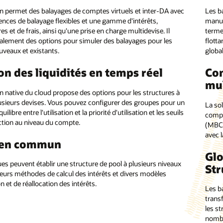
on permet des balayages de comptes virtuels et inter-DA avec
Les b
ences de balayage flexibles et une gamme d'intérêts,
manue
es et de frais, ainsi qu'une prise en charge multidevise. Il
terme,
galement des options pour simuler des balayages pour les
flotta
uveaux et existants.
global
on des liquidités en temps réel
Con
mul
on native du cloud propose des options pour les structures à
usieurs devises. Vous pouvez configurer des groupes pour un
La so
uilibre entre l'utilisation et la priorité d'utilisation et les seuils
compt
ction au niveau du compte.
(MBCC
avec l
 en commun
Glo
es peuvent établir une structure de pool à plusieurs niveaux
Str
ieurs méthodes de calcul des intérêts et divers modèles
on et de réallocation des intérêts.
Les ba
transf
les s
nombr