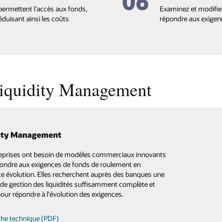
06
 permettent l'accès aux fonds,
Examinez et modifiez 
 réduisant ainsi les coûts
répondre aux exigenc
Liquidity Management
dity Management
ntation sur les services financiers
nautés Oracle
eprises ont besoin de modèles commerciaux innovants
ropose un large éventail de documents et de tutoriels
et partagez des informations, des questions et des
ondre aux exigences de fonds de roulement en
aideront à en savoir plus sur la gestion des liquidités
ires sur les nouvelles technologies.
e évolution. Elles recherchent auprès des banques une
secteur bancaire. Vous trouverez toutes ces ressources
 de gestion des liquidités suffisamment complète et
encore dans Oracle Help Center.
ez notre communauté
 pour répondre à l'évolution des exigences.
r la bibliothèque de documentation
fiche technique (PDF)