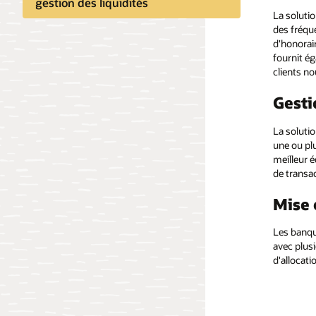
gestion des liquidités
La soluti
des fréqu
d'honorair
fournit é
clients no
Gesti
La soluti
une ou pl
meilleur éq
de transa
Mise
Les banqu
avec plus
d'allocati