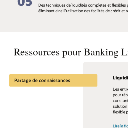
05
Des techniques de liquidités complètes et flexibles
éliminant ainsi l'utilisation des facilités de crédit et
Ressources pour Banking 
Liqui
Docume
Commu
Partage de connaissances
Les entr
Oracle p
Obtenez 
Documentation
pour rép
qui vous 
commenta
constant
dans le 
Communauté de clients
solution
et plus 
Rejoign
flexible
Consulte
Lire la 