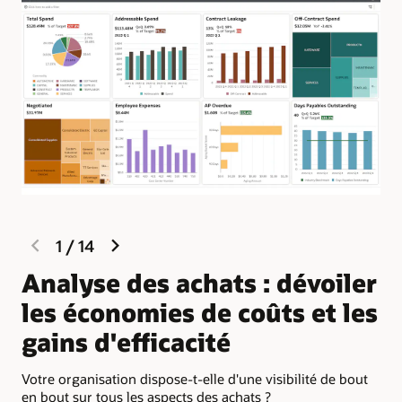
previous
next
1
/
14
slide
slide
Analyse des achats : dévoiler
B
les économies de coûts et les
c
gains d'efficacité
l
Votre organisation dispose-t-elle d'une visibilité de bout
Sui
en bout sur tous les aspects des achats ?
per