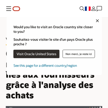
Menu
Close
Would you like to visit an Oracle country site closer
to you?
Visite guidée de Procurement Analytics
Souhaitez-vous visiter le site d’un pays Oracle plus
proche ?
Optimisez les coûts et
Visit Oracle United States
Non merci, je reste ici
réduisez les risques
See this page for a different country/region
liés aux fournisseurs
grâce à l'analyse des
achats