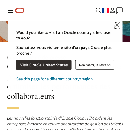
Menu
Close
Would you like to visit an Oracle country site closer
to you?
Souhaitez-vous visiter le site d’un pays Oracle plus
proche ?
Communiqué de presse
Oracle aide les équipes RH à faire
Visit Oracle United States
Non merci, je reste ici
progresser les talents et à
See this page for a different country/region
optimiser les performances des
collaborateurs
Les nouvelles fonctionnalités d'Oracle Cloud HCM aident les
entreprises à mettre en œuvre une stratégie de gestion des talents
basée sur les compétences pour bénéficier d’une meilleure vision,