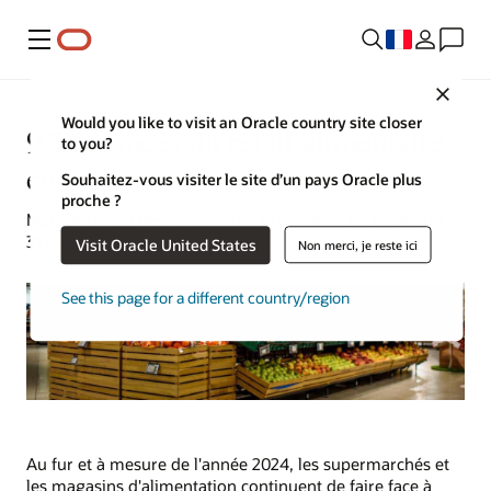
Menu
Close
Would you like to visit an Oracle country site closer
9 Tendances du retail alimentaire
to you?
en 2024
Souhaitez-vous visiter le site d’un pays Oracle plus
proche ?
Mark Jackley | Responsable de la stratégie de contenu |
31 mai 2024
Visit Oracle United States
Non merci, je reste ici
See this page for a different country/region
Au fur et à mesure de l'année 2024, les supermarchés et
les magasins d'alimentation continuent de faire face à