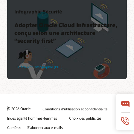
Infographie Sécurité
Adopter Oracle Cloud Infrastructure,
conçu selon une architecture
“security first”
Découvrir l’infographie (PDF)
© 2026 Oracle
Conditions d'utilisation et confidentialité
Index égalité hommes-femmes
Choix des publicités
Carrières
S'abonner aux e-mails