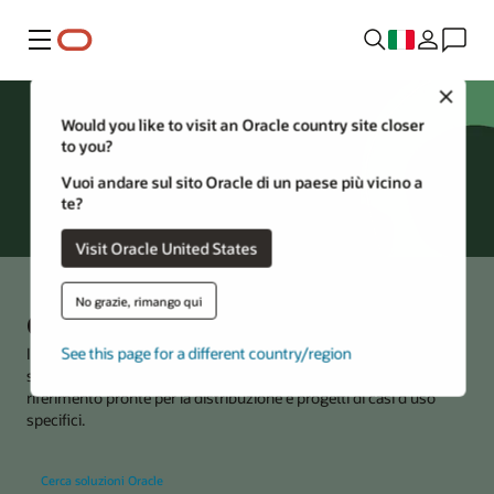
Menu
Close
Would you like to visit an Oracle country site closer
to you?
Vuoi andare sul sito Oracle di un paese più vicino a
te?
Visit Oracle United States
No grazie, rimango qui
Oracle Solutions Hub
See this page for a different country/region
Inizia a risolvere le tue future esigenze aziendali esplorando e
scegliendo tra soluzioni cloud comprovate, architetture di
riferimento pronte per la distribuzione e progetti di casi d'uso
specifici.
Cerca soluzioni Oracle