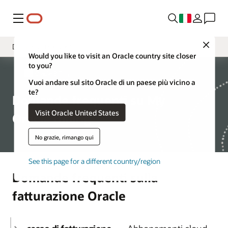
Menu
Close
Domande frequenti
Would you like to visit an Oracle country site closer
to you?
Panoramica
My Oracle Billing
Vuoi andare sul sito Oracle di un paese più vicino a
Supporto alla fatturazione
te?
Domande frequenti su My
Risorse
Visit Oracle United States
Oracle Billing
No grazie, rimango qui
See this page for a different country/region
Domande frequenti sulla
fatturazione Oracle