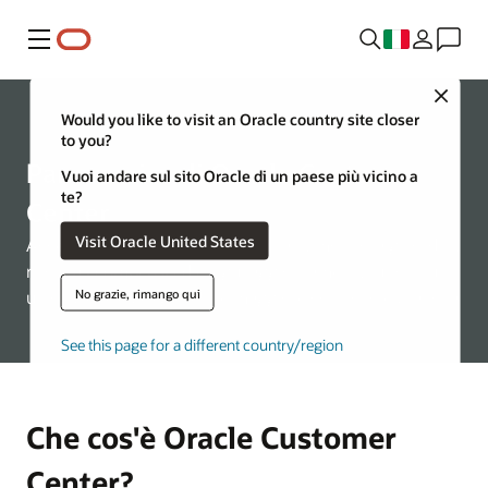
Menu
Close
Risorse
Would you like to visit an Oracle country site closer
to you?
Panoramica di Oracle Customer
Vuoi andare sul sito Oracle di un paese più vicino a
te?
Center
Visit Oracle United States
Accedi alle fatture, gestisci i contratti, monitora gli ordini,
riscatta i compensi ed esegui aggiornamenti, tutto in un
No grazie, rimango qui
unico portale per garantire maggiore controllo e praticità
See this page for a different country/region
Che cos'è Oracle Customer
Center?