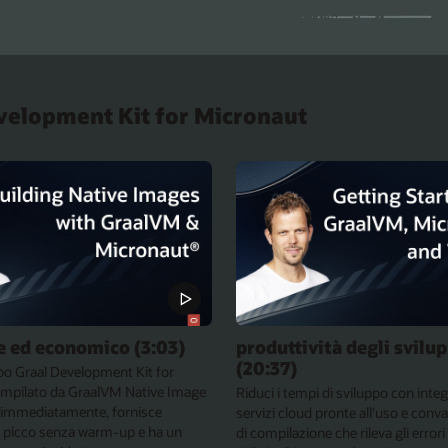
evelopment Kit for Micronaut
e ed economico (3:03)
produttività degli svilu
(20:37)
uppo Graal Development Kit for
mpilato da GraalVM Native Image
Riduci i tempi di sviluppo con integ
o immediatamente, fornisce
servizi cloud pronte all'uso e conva
i picco senza warm-up e ha un
di compilazione che rileva gli erro