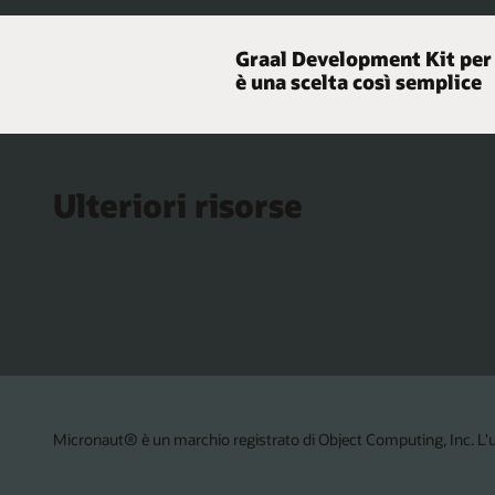
Graal Development Kit per
è una scelta così semplice
Ulteriori risorse
Micronaut® è un marchio registrato di Object Computing, Inc. L'uso