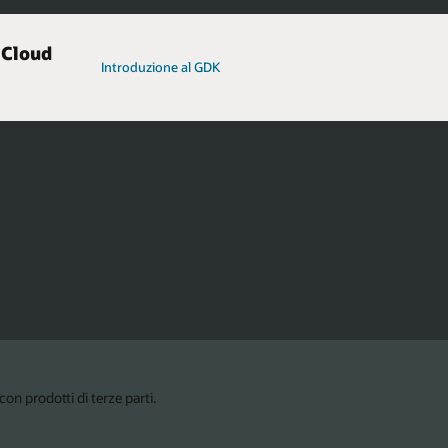
 Cloud
Introduzione al GDK
n prodotti di terze parti.