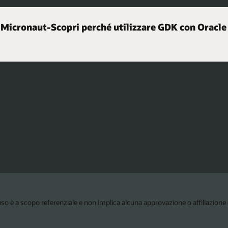
 Micronaut-Scopri perché utilizzare GDK con Oracle
 è a scopo referenziale e non implica alcuna approvazione o affiliazione co