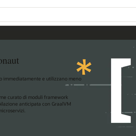
onaut
iano immediatamente e utilizzano meno
ieme curato di moduli framework
pilazione anticipata con GraalVM
microservizi.