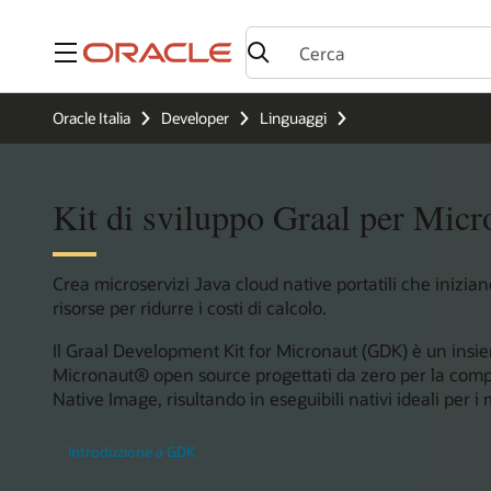
Menu
Oracle Italia
Developer
Linguaggi
Kit di sviluppo Graal per Micr
Crea microservizi Java cloud native portatili che iniz
risorse per ridurre i costi di calcolo.
Il Graal Development Kit for Micronaut (GDK) è un ins
Micronaut® open source progettati da zero per la com
Native Image, risultando in eseguibili nativi ideali per i 
Introduzione a GDK