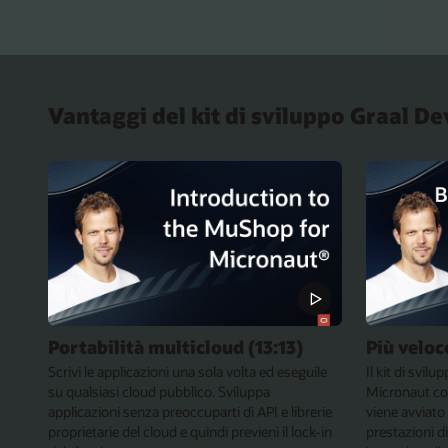
Vantaggi del kit di sviluppo Graal D
Portabilità multicloud (13:13)
Più veloc
Scrivi le applicazioni una sola volta ed eseguile
Il kit di svil
su qualsiasi cloud pubblico. Sviluppa
Micronaut co
applicazioni senza preoccuparti di API e librerie
viene avviat
proprietarie del cloud e quindi previeni il lock-in
prestazioni d