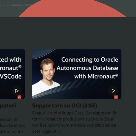
ppatori
Supportato su OCI (3:53)
Esegui il kit di sviluppo Graal Development Kit
for Micronaut in produzione su Oracle Cloud
razioni di
con il supporto commerciale completo senza
lida dei tempi
costi aggiuntivi.
ri al momento