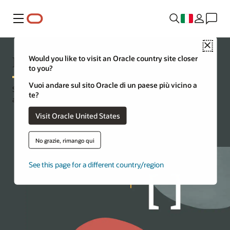
Menu
Close
Linux
Would you like to visit an Oracle country site closer
to you?
Vuoi andare sul sito Oracle di un paese più vicino a
Sfrutta le risorse e gli strumenti più recenti per sviluppare
te?
applicazioni con Linux.
Visit Oracle United States
Scarica Oracle Linux
No grazie, rimango qui
See this page for a different country/region