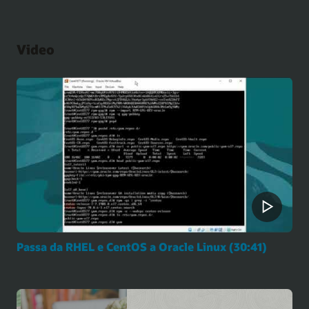
e
suggerimenti
utili
Video
per
il
debug
delle
reti
host
Passa da RHEL e CentOS a Oracle Linux (30:41)