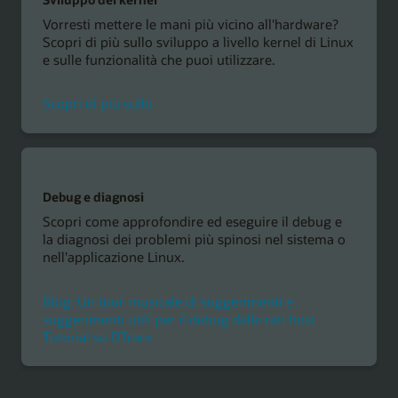
Vorresti mettere le mani più vicino all'hardware?
Scopri di più sullo sviluppo a livello kernel di Linux
e sulle funzionalità che puoi utilizzare.
sviluppo
Scopri di più sullo
del
kernel
Debug e diagnosi
Scopri come approfondire ed eseguire il debug e
la diagnosi dei problemi più spinosi nel sistema o
nell'applicazione Linux.
Blog: Un tour musicale di suggerimenti e
Un
suggerimenti utili per il debug delle reti host
tour
Tutorial su DTrace
musicale
di
suggerimenti