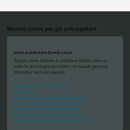
Risorse Linux per gli sviluppatori
Inizia a utilizzare Oracle Linux
Scopri come iniziare a utilizzare Oracle Linux e
tutte le tecnologie correlate con questi percorsi
formativi facili da seguire.
Introduzione a Oracle Linux
Oracle Linux
Oracle Linux Virtualization Manager
Linux su Oracle Cloud Infrastructure
Ambiente nativo di Oracle Cloud
Oracle Linux Automation Manager
Catalogo Oracle Linux e Virtualization-ISV