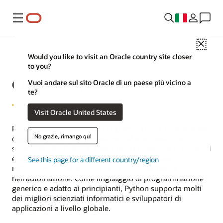
Menu
Close
Would you like to visit an Oracle country site closer
to you?
Che cos'è Python?
Vuoi andare sul sito Oracle di un paese più vicino a
te?
Visit Oracle United States
Python è un linguaggio di programmazione orientato agli
No grazie, rimango qui
oggetti di facile interpretazione e di alto livello con
sintassi di facile lettura. Ideale per la creazione di prototipi
e attività ad hoc, Python è ampiamente utilizzato
See this page for a different country/region
nell'informatica scientifica, nello sviluppo Web e
nell'automazione. Come linguaggio di programmazione
generico e adatto ai principianti, Python supporta molti
dei migliori scienziati informatici e sviluppatori di
applicazioni a livello globale.