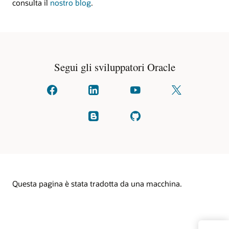
consulta il
nostro blog
.
Segui gli sviluppatori Oracle
Connettiti
Collegati
Guarda
Seguici
con
con
su
su
noi
noi
YouTube
X
su
su
(formalmente
Leggi
Controlla
facebook
linkedIn
noto
i
su
come
nostri
GitHub
Twitter)
blog
Questa pagina è stata tradotta da una macchina.