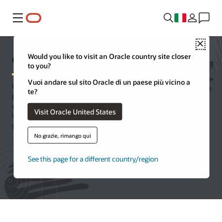
Menu
Close
Oracle WebLogic Server
Would you like to visit an Oracle country site closer
to you?
Vuoi andare sul sito Oracle di un paese più vicino a
Oracle WebLogic Server è una piattaforma unificata ed estensibile
te?
per lo sviluppo, la distribuzione e l'esecuzione di applicazioni
aziendali, come Java, per applicazioni on-premise e nel cloud.
Visit Oracle United States
Weblogic Server offre un'implementazione robusta, matura e
scalabile di Java Enterprise Edition (EE) e Jakarta EE.
No grazie, rimango qui
See this page for a different country/region
Prova Oracle Cloud Free Tier