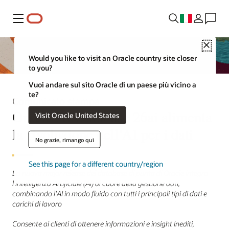
Menu
Close
Would you like to visit an Oracle country site closer
to you?
Vuoi andare sul sito Oracle di un paese più vicino a
te?
Comunicato stampa
Oracle AI Database 26ai alimenta
Visit Oracle United States
la rivoluzione dell’AI per i dati
No grazie, rimango qui
See this page for a different country/region
La nuova major release del database di punta di Oracle integra
l'Intelligenza Artificiale (AI) al cuore della gestione dati,
combinando l'AI in modo fluido con tutti i principali tipi di dati e
carichi di lavoro
Consente ai clienti di ottenere informazioni e insight inediti,