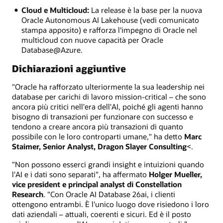
Cloud e Multicloud:
La release è la base per la nuova
Oracle Autonomous AI Lakehouse (vedi comunicato
stampa apposito) e rafforza l'impegno di Oracle nel
multicloud con nuove capacità per Oracle
Database@Azure.
Dichiarazioni aggiuntive
"Oracle ha rafforzato ulteriormente la sua leadership nei
database per carichi di lavoro mission-critical – che sono
ancora più critici nell'era dell'AI, poiché gli agenti hanno
bisogno di transazioni per funzionare con successo e
tendono a creare ancora più transazioni di quanto
possibile con le loro controparti umane," ha detto
Marc
Staimer, Senior Analyst, Dragon Slayer Consulting
<.
"Non possono esserci grandi insight e intuizioni quando
l'AI e i dati sono separati", ha affermato
Holger Mueller,
vice president e principal analyst di Constellation
Research
. "Con Oracle AI Database 26ai, i clienti
ottengono entrambi. È l'unico luogo dove risiedono i loro
dati aziendali – attuali, coerenti e sicuri. Ed è il posto