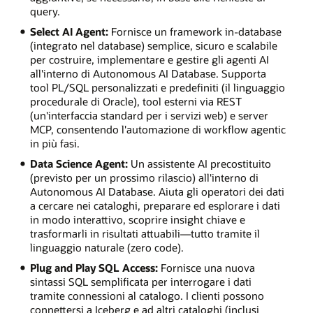
query.
Select AI Agent:
Fornisce un framework in-database
(integrato nel database) semplice, sicuro e scalabile
per costruire, implementare e gestire gli agenti AI
all'interno di Autonomous AI Database. Supporta
tool PL/SQL personalizzati e predefiniti (il linguaggio
procedurale di Oracle), tool esterni via REST
(un'interfaccia standard per i servizi web) e server
MCP, consentendo l'automazione di workflow agentic
in più fasi.
Data Science Agent:
Un assistente AI precostituito
(previsto per un prossimo rilascio) all'interno di
Autonomous AI Database. Aiuta gli operatori dei dati
a cercare nei cataloghi, preparare ed esplorare i dati
in modo interattivo, scoprire insight chiave e
trasformarli in risultati attuabili—tutto tramite il
linguaggio naturale (zero code).
Plug and Play SQL Access:
Fornisce una nuova
sintassi SQL semplificata per interrogare i dati
tramite connessioni al catalogo. I clienti possono
connettersi a Iceberg e ad altri cataloghi (inclusi