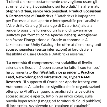
"I clienti ci dicono costantemente che vogliono usare gli
strumenti che già possiedono sui loro dati," ha affermato
Stephen Orban, senior vice president, Product Ecosystem
& Partnerships di Databricks
. "Databricks è impegnata
per l'accesso ai dati aperto e interoperabile per l'analisi e
l'AI, e Unity Catalog (il catalogo di Databricks) aiuta a
renderlo possibile fornendo un livello di governance
unificato per formati come Apache Iceberg. Accogliamo
con favore l'integrazione di Oracle Autonomous AI
Lakehouse con Unity Catalog, che offre ai clienti congiunti
accesso seamless (senza interruzioni) ai loro dati e la
flessibilità di usare Oracle e Databricks insieme."
"La necessità di compromessi tra scalabilità di livello
aziendale e flessibilità open source ha fatto il suo tempo,"
ha commentato
Ron Westfall, vice president, Practice
Lead, Networking and Infrastructure, HyperFRAME
Research
. "Il supporto di Oracle per Apache Iceberg con
Autonomous AI Lakehouse significa che le organizzazioni
ottengono AI all'avanguardia, analisi ad alta velocità e
accesso sicuro e aperto, tutto in un unico colpo, sulla
nuvola hyperscaler (i maggiori fornitori di cloud pubblico)
di loro scelta. Avvolgendo un 'catalogo di cataloghi'