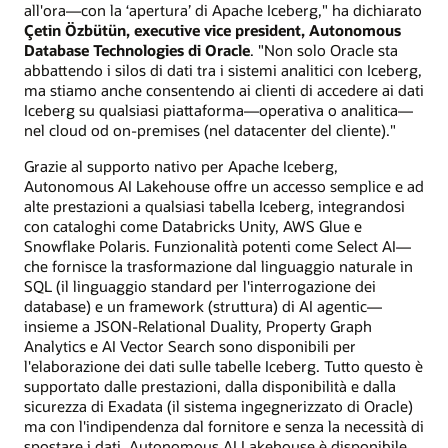
all'ora—con la ‘apertura’ di Apache Iceberg," ha dichiarato
Çetin Özbütün, executive vice president, Autonomous
Database Technologies di Oracle
. "Non solo Oracle sta
abbattendo i silos di dati tra i sistemi analitici con Iceberg,
ma stiamo anche consentendo ai clienti di accedere ai dati
Iceberg su qualsiasi piattaforma—operativa o analitica—
nel cloud od on-premises (nel datacenter del cliente)."
Grazie al supporto nativo per Apache Iceberg,
Autonomous AI Lakehouse offre un accesso semplice e ad
alte prestazioni a qualsiasi tabella Iceberg, integrandosi
con cataloghi come Databricks Unity, AWS Glue e
Snowflake Polaris. Funzionalità potenti come Select AI—
che fornisce la trasformazione dal linguaggio naturale in
SQL (il linguaggio standard per l'interrogazione dei
database) e un framework (struttura) di AI agentic—
insieme a JSON-Relational Duality, Property Graph
Analytics e AI Vector Search sono disponibili per
l'elaborazione dei dati sulle tabelle Iceberg. Tutto questo è
supportato dalle prestazioni, dalla disponibilità e dalla
sicurezza di Exadata (il sistema ingegnerizzato di Oracle)
ma con l'indipendenza dal fornitore e senza la necessità di
spostare i dati. Autonomous AI Lakehouse è disponibile