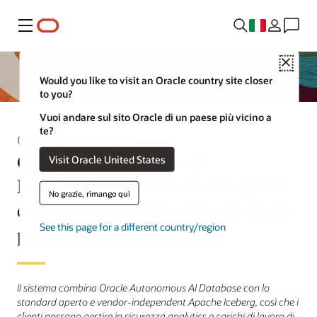
Menu
Close
Would you like to visit an Oracle country site closer
to you?
Vuoi andare sul sito Oracle di un paese più vicino a
te?
Comunicato stampa
Oracle Autonomous AI
Visit Oracle United States
Lakehouse: accesso ai dati aperto
No grazie, rimango qui
e interoperabile in ambienti multi-
piattaforma e multicloud
See this page for a different country/region
Il sistema combina Oracle Autonomous AI Database con lo
standard aperto e vendor-independent Apache Iceberg, così che i
clienti possano gestire in sicurezza analytics e carichi di lavoro di