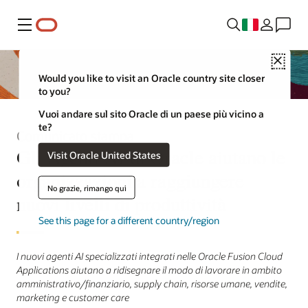
Menu
Close
Would you like to visit an Oracle country site closer
to you?
Vuoi andare sul sito Oracle di un paese più vicino a
te?
Comunicato stampa
Gli Agenti AI di Oracle aiutano le
Visit Oracle United States
organizzazioni a raggiungere
No grazie, rimango qui
nuovi livelli di produttività
See this page for a different country/region
I nuovi agenti AI specializzati integrati nelle Oracle Fusion Cloud
Applications aiutano a ridisegnare il modo di lavorare in ambito
amministrativo/finanziario, supply chain, risorse umane, vendite,
marketing e customer care