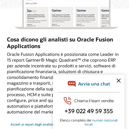
Cosa dicono gli analisti su Oracle Fusion
Applications
Oracle Fusion Applications è posizionata come Leader in
15 report Gartner® Magic Quadrant™ che coprono ERP
per aziende incentrate su prodotti e servizi, software di
pianificazione finanziaria, soluzioni di chiusura e
consolidamento finanziario, sistemi di gestione di
magazzino e trasporti, suite source-to-pay, soluzioni di
pianificazione della supply chain per settori discreti e di
processo, HCM e suite per il recruiting, applicazioni
configure, price and quote, piattaforme di sales force
automation e piattaforme di customer data e
automazione del marketing B2B.
Accedi ai report degli analisti