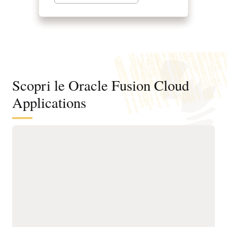
Scopri le Oracle Fusion Cloud
Applications
Agentic Applications per reinventare
il lavoro
Con l'integrazione di Fusion Agentic Applications e dell'AI in
tutta la suite, Fusion non si limita a supportare il lavoro, lo
svolge direttamente. I nostri agenti AI comprendono gli
obiettivi, prendono decisioni e agiscono, aiutandoti a operare
più velocemente, a ridurre le attività manuali e ad anticipare i
problemi prima che abbiano un impatto sull'azienda. L'AI è
integrata in ogni flusso di lavoro