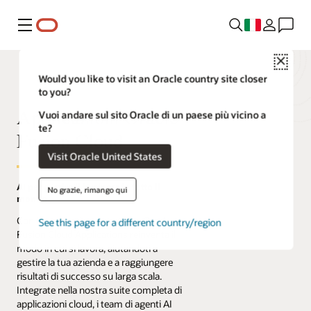
Menu
Close
Would you like to visit an Oracle country site closer
to you?
Applicazioni Oracle
Vuoi andare sul sito Oracle di un paese più vicino a
te?
Fusion Cloud
Visit Oracle United States
AI per gestire il business in tutto il
No grazie, rimango qui
mondo
Con le applicazioni agentiche, Oracle
See this page for a different country/region
Fusion Cloud Applications reinventa il
modo in cui si lavora, aiutandoti a
gestire la tua azienda e a raggiungere
risultati di successo su larga scala.
Integrate nella nostra suite completa di
applicazioni cloud, i team di agenti AI