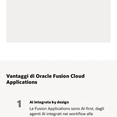
percorso del cliente, dalla campagna di marketing al
pagamento, fino all'assistenza. Marketing ti aiuta a rivolgerti
agli acquirenti giusti e a migliorare il coinvolgimento. Sales
integra preventivi, ordini e rinnovi in un unico flusso per
migliorare l'affidabilità delle previsioni e dei margini. Service
consente di risolvere i problemi più rapidamente grazie al
self-service intelligente, agli ambienti di lavoro guidati per gli
operatori e alle operazioni sul campo efficienti. Il risultato: più
conversioni e rinnovi, costi di assistenza inferiori e un unico
metodo di lavoro per l'intera suite.
Esplora Sales
Esplora Marketing
Esplora Service
Vantaggi di Oracle Fusion Cloud
Applications
1
AI integrata by design
Le Fusion Applications sono AI-first, dagli
agenti AI integrati nei workflow alle