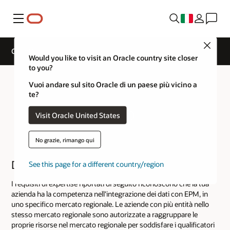
Menu
Close
Cloud Service Track Expertise
Would you like to visit an Oracle country site closer
to you?
Vuoi andare sul sito Oracle di un paese più vicino a
te?
Visit Oracle United States
No grazie, rimango qui
Data Integration
See this page for a different country/region
I requisiti di expertise riportati di seguito riconoscono che la tua
azienda ha la competenza nell'integrazione dei dati con EPM, in
uno specifico mercato regionale. Le aziende con più entità nello
stesso mercato regionale sono autorizzate a raggruppare le
proprie risorse nel mercato regionale per soddisfare i qualificatori