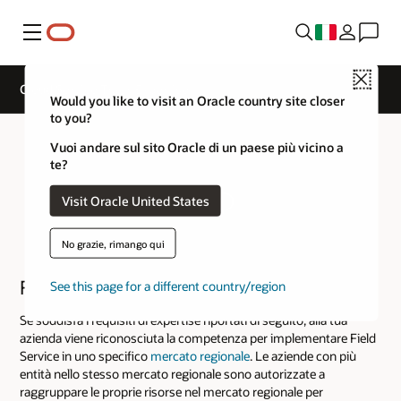
Menu
Close
Cloud Service Track Expertise
Would you like to visit an Oracle country site closer
to you?
Vuoi andare sul sito Oracle di un paese più vicino a
te?
Visit Oracle United States
No grazie, rimango qui
Field Service
See this page for a different country/region
Se soddisfa i requisiti di expertise riportati di seguito, alla tua
azienda viene riconosciuta la competenza per implementare Field
Service in uno specifico
mercato regionale
. Le aziende con più
entità nello stesso mercato regionale sono autorizzate a
raggruppare le proprie risorse nel mercato regionale per