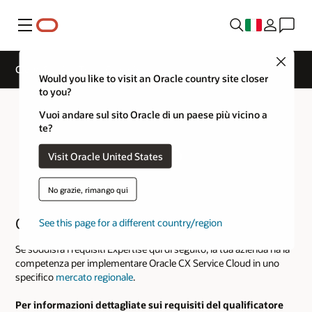
Menu
Close
Cloud Service Track Expertise
Would you like to visit an Oracle country site closer
to you?
Vuoi andare sul sito Oracle di un paese più vicino a
te?
Visit Oracle United States
No grazie, rimango qui
Oracle CX Service Cloud
See this page for a different country/region
Se soddisfa i requisiti Expertise qui di seguito, la tua azienda ha la
competenza per implementare Oracle CX Service Cloud in uno
specifico
mercato regionale
.
Per informazioni dettagliate sui requisiti del qualificatore