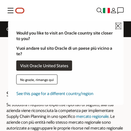
Menu
Close
Cloud Service Track Expertise
Would you like to visit an Oracle country site closer
to you?
Vuoi andare sul sito Oracle di un paese più vicino a
te?
Visit Oracle United States
No grazie, rimango qui
Supply Chain Planning
See this page for a different country/region
Se soddisfa i requisiti di expertise riportati di seguito, alla tua
azienda viene riconosciuta la competenza per implementare
Supply Chain Planning in uno specifico
mercato regionale
. Le
aziende con più entità nello stesso mercato regionale sono
autorizzate a raggruppare le proprie risorse nel mercato regionale