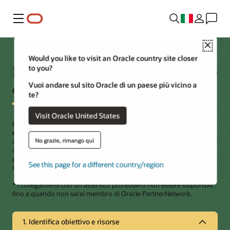
Menu
Close
Would you like to visit an Oracle country site closer
Presentazione del percorso guidato
to you?
di Oracle PartnerNetwork
Vuoi andare sul sito Oracle di un paese più vicino a
te?
Visit Oracle United States
Hai indicato di dover
creare un'applicazione che si integra con
un'API Oracle Health Millennium Platform
o intendi farlo
. È
No grazie, rimango qui
un'ottima idea. Verifichiamo che tu abbia compreso i passi e le
opzioni a tua disposizione prima di iniziare. Puoi usare questa guida
per iniziare dal passo appropriato a seconda del punto del percorso
See this page for a different country/region
in cui ti trovi.
* I collegamenti con un asterisco potrebbero non essere disponibili
fino a quando non sarai membro di Oracle PartnerNetwork.
1. Identifica obiettivo e risorse