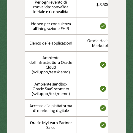
Per ogni evento di
$ 8.500
convalida: convalida
iniziale e riconvalida
Idoneo per consulenza
all'integrazione FHIR
SÌ
Oracle Healthcare
Elenco delle applicazioni
Marketplace
Ambiente
dell'infrastruttura Oracle
Cloud
SÌ
(sviluppo/test/demo)
Ambiente sandbox
Oracle SaaS scontato
(sviluppo/test/demo)
SÌ
Accesso alla piattaforma
di marketing digitale
SÌ
Oracle MyLearn Partner
Sales
SÌ