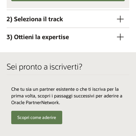
2) Seleziona il track
3) Ottieni la expertise
Sei pronto a iscriverti?
Che tu sia un partner esistente o che ti iscriva per la
prima volta, scopri i passaggi successivi per aderire a
QUALIFICATORI
Oracle PartnerNetwork.
Membro OPN attivo*
Costo del track: $3.000 dollari (più tasse, se
Scopri come aderire
applicabili)