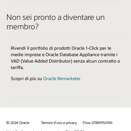
FATTORI ABILITANTI
Non sei pronto a diventare un
Ambienti cloud
QUALIFICATORI
membro?
Trasferimento delle competenze
Varia per expertise
Best practice
Risorse di vendita e marketing
Sfoglia Expertise Catalog
Rivendi il portfolio di prodotti Oracle 1-Click per le
medie imprese e Oracle Database Appliance tramite i
Esamina tutti i fattori abilitanti e i benefit del
VAD (Value Added Distributor) senza alcun contratto o
programma
BENEFIT
tariffa.
Idoneo per la rivendita
Scopri di più su
Oracle Remarketer
Promozione congiunta per il successo dei clienti
Attività di marketing congiunte
Ambienti dimostrativi di vendita
Logo e comunicato stampa Sell Expertise
© 2026 Oracle
Termini d'uso e privacy
P.Iva: 03189950961