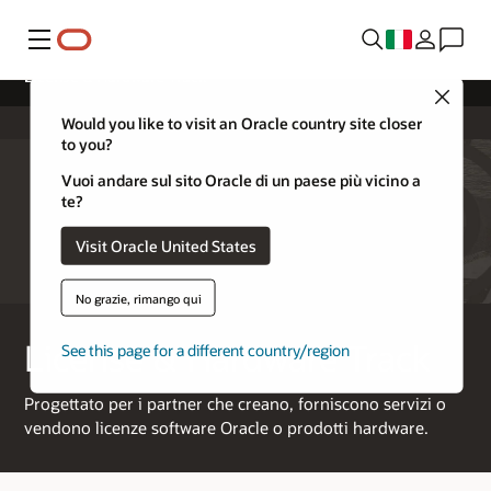
Menu
License & Hardware Track
Close
Would you like to visit an Oracle country site closer
to you?
Vuoi andare sul sito Oracle di un paese più vicino a
te?
Visit Oracle United States
No grazie, rimango qui
License & Hardware Track
See this page for a different country/region
Progettato per i partner che creano, forniscono servizi o
vendono licenze software Oracle o prodotti hardware.