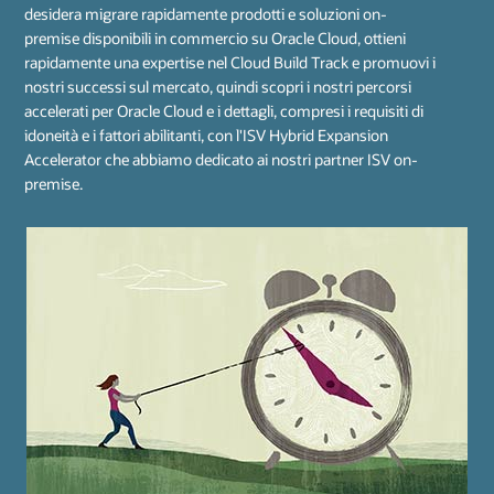
desidera migrare rapidamente prodotti e soluzioni on-
premise disponibili in commercio su Oracle Cloud, ottieni
rapidamente una expertise nel Cloud Build Track e promuovi i
QUALIFICATORI
nostri successi sul mercato, quindi scopri i nostri percorsi
Membro OPN attivo*
accelerati per Oracle Cloud e i dettagli, compresi i requisiti di
Costo del track: $3.000 dollari (più tasse, se
QUALIFICATORI
idoneità e i fattori abilitanti, con l'ISV Hybrid Expansion
applicabili)
Varia per expertise
Accelerator che abbiamo dedicato ai nostri partner ISV on-
premise.
Sfoglia Expertise Catalog
FATTORI ABILITANTI
Rivendita del portfolio Oracle Base
Licenze demo e di sviluppo
BENEFIT
Trasferimento delle competenze
Rivendita di hardware e applicazioni
Best practice
Supporto tecnico
Risorse di vendita e marketing
Attività di marketing congiunte
Risorse per il supporto
Logo e comunicato stampa License & Hardware
Expertise
Idoneo per incentivi
Esamina tutti i fattori abilitanti e i benefit del