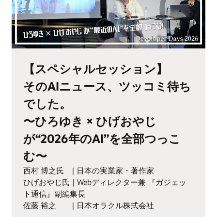
【スペシャルセッション】
そのAIニュース、ツッコミ待ち
でした。
〜ひろゆき × ひげおやじ
が“2026年のAI”を全部つっこ
む〜
西村 博之氏 | 日本の実業家・著作家
ひげおやじ氏 | Webディレクター兼 『ガジェッ
ト通信』副編集長
佐藤 裕之 | 日本オラクル株式会社