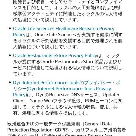
開発および改善、そしてセキュリティとコンプライア
ンスを目的として、オラクルの人工知能(AI)および機
械学習アクティビティに関連したオラクルの個人情報
の処理について説明しています。
Oracle Life Sciences Healthcare Research Privacy
Policy
は、Oracle Life Sciences が実施する健康に関す
るオラクルの研究活動を支援する目的で処理される個
人情報について説明しています。
Oracle Restaurants eStore Privacy Policy
は、オラク
ルが提供するOracle Restaurants eStore製品およびサ
ービスに関連して処理される個人情報について説明し
ています。
Dyn Internet Performance Toolsのプライバシー・ポ
リシー(Dyn Internet Performance Tools Privacy
Policy)
は、DynのRecursive DNSサービス、Updater
Client、Gauge Webブラウザ拡張、RUMビーコンに関
連して、オラクルによる個人情報の収集、使用、共
有、処理に関する情報を提供します。
欧州連合(EU)の一般データ保護規則（General Data
Protection Regulation: GDPR）、カリフォルニア州消費者
プライバシー法（California Consumer Privacy Act: