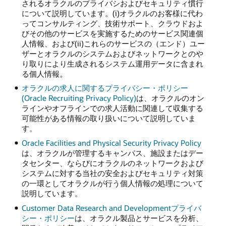
されるオラクルのプライバシおよびセキュリティ慣行
について説明しています。(i)オラクルのお客様に代わ
ってコンサルティング、技術サポート、クラウドおよ
びその他のサービスを実施するためのサービス関連個
人情報、および(ii)これらのサービスの（エンド）ユー
ザーとオラクルのシステムおよびネットワークとのや
り取りにより生成されるシステム運用データに含まれ
る個人情報。
オラクルの求人に関するプライバシー・ポリシー
(Oracle Recruiting Privacy Policy)
は、オラクルのオン
ラインやオフラインでの求人活動に関連して収集する
可能性がある情報の取り扱いについて説明していま
す。
Oracle Facilities and Physical Security Privacy Policy
は、オラクルが管理するキャンパス、施設またはデー
タセンター、ならびにオラクルのネットワークおよび
システムに対する当社の安全およびセキュリティ対策
の一環としてオラクルが行う個人情報の処理について
説明しています。
Customer Data Research and Developmentプライバ
シー・ポリシー
は、オラクル製品とサービスを分析、