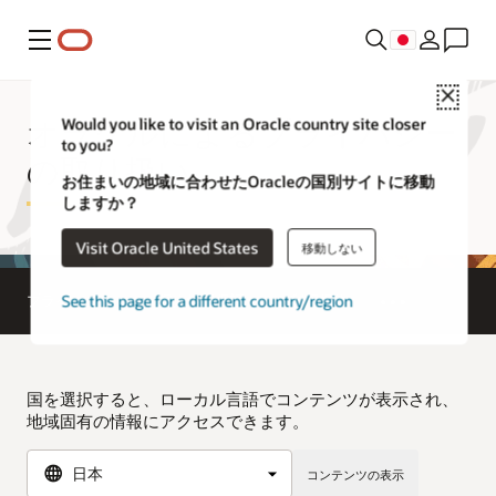
メニュー
Close
オラクルによるプライバシー
Would you like to visit an Oracle country site closer
to you?
の取り扱い
お住まいの地域に合わせたOracleの国別サイトに移動
しますか？
Visit Oracle United States
移動しない
See this page for a different country/region
プライバシー
個人情報保護
利用規約
国を選択すると、ローカル言語でコンテンツが表示され、
地域固有の情報にアクセスできます。
コンテンツの表示