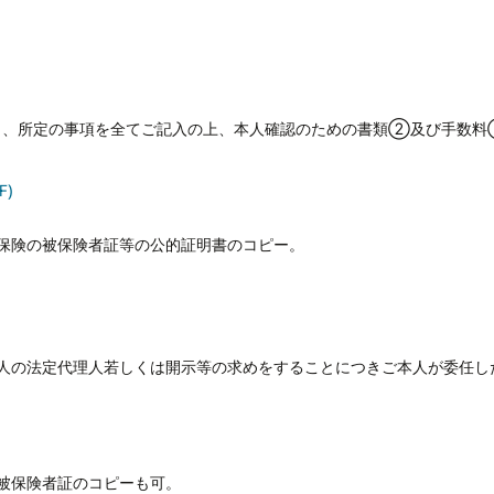
し、所定の事項を全てご記入の上、本人確認のための書類②及び手数料
F)
保険の被保険者証等の公的証明書のコピー。
人の法定代理人若しくは開示等の求めをすることにつきご本人が委任し
被保険者証のコピーも可。