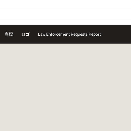
商標
ロゴ
Law Enforcement Requests Report