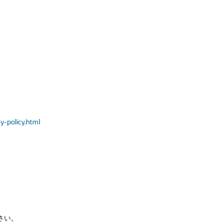
y-policy.html
さい。