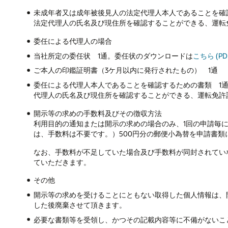
未成年者又は成年被後見人の法定代理人本人であることを確
法定代理人の氏名及び現住所を確認することができる、運転
委任による代理人の場合
当社所定の委任状 1通。委任状のダウンロードは
こちら (PD
ご本人の印鑑証明書（3ケ月以内に発行されたもの） 1通
委任による代理人本人であることを確認するための書類 1
代理人の氏名及び現住所を確認することができる、運転免許
開示等の求めの手数料及びその徴収方法
利用目的の通知または開示の求めの場合のみ、1回の申請毎
は、手数料は不要です。）500円分の郵便小為替を申請書類
なお、手数料が不足していた場合及び手数料が同封されてい
ていただきます。
その他
開示等の求めを受けることにともない取得した個人情報は、
した後廃棄させて頂きます。
必要な書類等を受領し、かつその記載内容等に不備がないこ