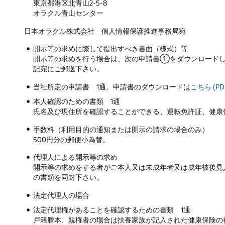
東京都港区北青山2-5-8
オラクル青山センター
日本オラクル株式会社 個人情報保護推進事務局宛
開示等の求めに際して提出すべき書面（様式）等
開示等の求めを行う場合は、次の申請書①をダウンロード
記宛にご郵送下さい。
当社所定の申請書 1通。申請書のダウンロードは
こちら (PD
本人確認のための書類 1通
氏名及び現住所を確認することができる、運転免許証、健康
手数料（利用目的の通知または開示の請求の場合のみ）
500円分の郵便小為替。
代理人による開示等の求め
開示等の求めをする者がご本人又は未成年者又は成年被後見
の書類を同封下さい。
法定代理人の場合
法定代理権があることを確認するための書類 1通
戸籍謄本、親権者の場合は扶養家族が記入された健康保険の