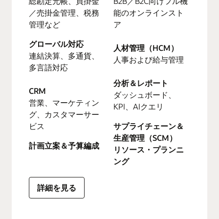
総勘定元帳、買掛金
B2B／B2C向けフル機
／売掛金管理、税務
能のオンラインスト
管理など
ア
グローバル対応
人材管理（HCM）
連結決算、多通貨、
人事および給与管理
多言語対応
分析＆レポート
CRM
ダッシュボード、
営業、マーケティン
KPI、AIクエリ
グ、カスタマーサー
ビス
サプライチェーン＆
生産管理（SCM）
計画立案＆予算編成
リソース・プランニ
ング
詳細を見る