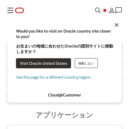
メニュー
Close
Oracle
インフラストラクチャ
Would you like to visit an Oracle country site closer
to you?
お住まいの地域に合わせたOracleの国別サイトに移動
クラウド
しますか？
Visit Oracle United States
移動しない
マルチクラウド
AIデータベース
See this page for a different country/region
AI Data
Platform
Cloud@
Customer
アプリケーション