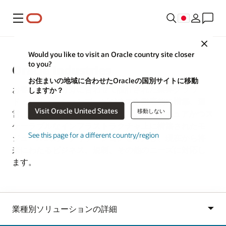
メニュー
Close
Would you like to visit an Oracle country site closer
to you?
Oracle Industries
お住まいの地域に合わせたOracleの国別サイトに移動
お客様の事業分野に合わせて設計された業界クラウ
しますか？
ド・ソリューションで、ビジネスを徹底的に構築、運
Visit Oracle United States
移動しない
営、成長させましょう。AIを組み込み、セキュアかつス
ケーラブルなインフラストラクチャ上に構築されたモ
See this page for a different country/region
ジュール式のアプリケーションを導入し、現在から将
来にわたるビジネス、規制、その他のニーズに対応し
ます。