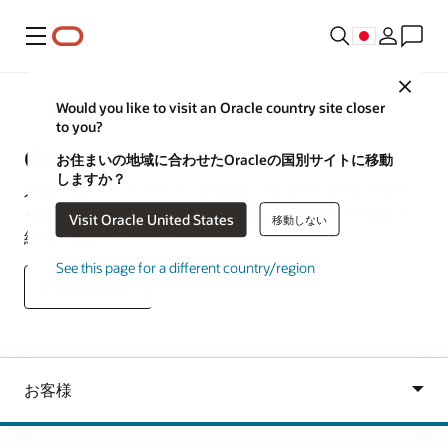
メニュー
Close
業種別ソリューション
Would you like to visit an Oracle country site closer
to you?
Government
お住まいの地域に合わせたOracleの国別サイトに移動
しますか？
人材不足、テクノロジーの進歩、サイバーセキュリテ
ィの懸念など、政府が最大の課題に取り組む方法をご
Visit Oracle United States
移動しない
紹介します。
See this page for a different country/region
eBookを読む