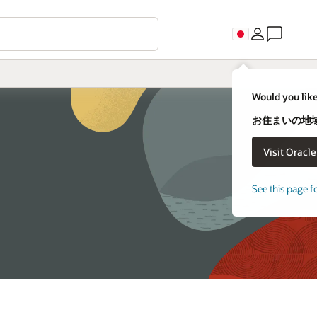
Would you like
お住まいの地域
See this page f