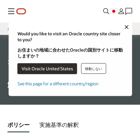
メニュー
Close
ポリシー
Would you like to visit an Oracle country site closer
to you?
概要
Accessibility
お住まいの地域に合わせたOracleの国別サイトに移動
VPAT
しますか？
オラクルのアクセシビリテ
学習とサポート
Visit Oracle United States
移動しない
ィ・ポリシーと実施基準の
解釈
See this page for a different country/region
ポリシー
実施基準の解釈