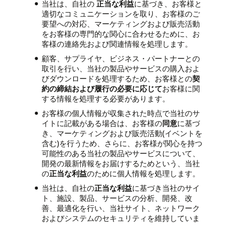
当社は、自社の
正当な利益
に基づき、お客様と
適切なコミュニケーションを取り、お客様のご
要望への対応、マーケティングおよび販売活動
をお客様の専門的な関心に合わせるために、お
客様の連絡先および関連情報を処理します。
顧客、サプライヤ、ビジネス・パートナーとの
取引を行い、当社の製品やサービスの購入およ
びダウンロードを処理するため、お客様との
契
約の締結および履行の必要に応じて
お客様に関
する情報を処理する必要があります。
お客様の個人情報が収集された時点で当社のサ
イトに記載がある場合は、お客様の
同意
に基づ
き、マーケティングおよび販売活動(イベントを
含む)を行うため、さらに、お客様が関心を持つ
可能性のある当社の製品やサービスについて、
開発の最新情報をお届けするためという、当社
の
正当な利益
のために個人情報を処理します。
当社は、自社の
正当な利益
に基づき当社のサイ
ト、施設、製品、サービスの分析、開発、改
善、最適化を行い、当社サイト、ネットワーク
およびシステムのセキュリティを維持していま