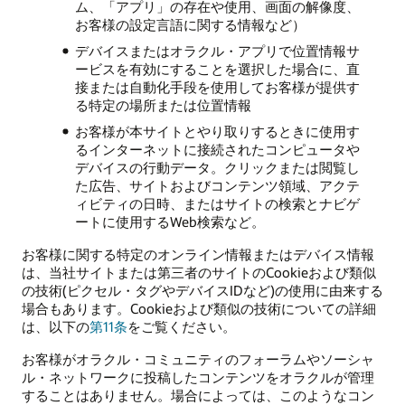
ム、「アプリ」の存在や使用、画面の解像度、
お客様の設定言語に関する情報など）
デバイスまたはオラクル・アプリで位置情報サ
ービスを有効にすることを選択した場合に、直
接または自動化手段を使用してお客様が提供す
る特定の場所または位置情報
お客様が本サイトとやり取りするときに使用す
るインターネットに接続されたコンピュータや
デバイスの行動データ。クリックまたは閲覧し
た広告、サイトおよびコンテンツ領域、アクテ
ィビティの日時、またはサイトの検索とナビゲ
ートに使用するWeb検索など。
お客様に関する特定のオンライン情報またはデバイス情報
は、当社サイトまたは第三者のサイトのCookieおよび類似
の技術(ピクセル・タグやデバイスIDなど)の使用に由来する
場合もあります。Cookieおよび類似の技術についての詳細
は、以下の
第11条
をご覧ください。
お客様がオラクル・コミュニティのフォーラムやソーシャ
ル・ネットワークに投稿したコンテンツをオラクルが管理
することはありません。場合によっては、このようなコン