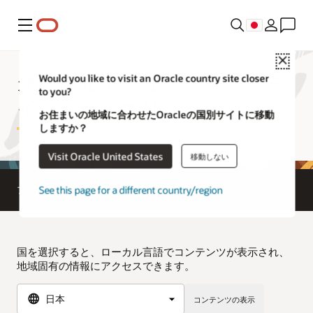
メニュー
Close
オラクルのジェネラル・プラ
Would you like to visit an Oracle country site closer
to you?
イバシー・ポリシー
お住まいの地域に合わせたOracleの国別サイトに移動
しますか？
Visit Oracle United States
移動しない
See this page for a different country/region
プライバシー
個人情報保護
利用規約
国を選択すると、ローカル言語でコンテンツが表示され、
地域固有の情報にアクセスできます。
コンテンツの表示