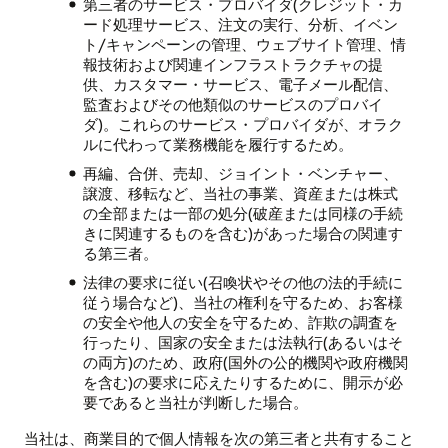
第三者のサービス・プロバイダ(クレジット・カ
ード処理サービス、注文の実行、分析、イベン
ト/キャンペーンの管理、ウェブサイト管理、情
報技術および関連インフラストラクチャの提
供、カスタマー・サービス、電子メール配信、
監査およびその他類似のサービスのプロバイ
ダ)。これらのサービス・プロバイダが、オラク
ルに代わって業務機能を履行するため。
再編、合併、売却、ジョイント・ベンチャー、
譲渡、移転など、当社の事業、資産または株式
の全部または一部の処分(破産または同様の手続
きに関連するものを含む)があった場合の関連す
る第三者。
法律の要求に従い(召喚状やその他の法的手続に
従う場合など)、当社の権利を守るため、お客様
の安全や他人の安全を守るため、詐欺の調査を
行ったり、国家の安全または法執行(あるいはそ
の両方)のため、政府(国外の公的機関や政府機関
を含む)の要求に応えたりするために、開示が必
要であると当社が判断した場合。
当社は、商業目的で個人情報を次の第三者と共有すること