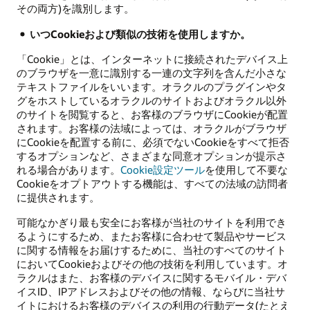
その両方)を識別します。
いつCookieおよび類似の技術を使用しますか。
「Cookie」とは、インターネットに接続されたデバイス上
のブラウザを一意に識別する一連の文字列を含んだ小さな
テキストファイルをいいます。オラクルのプラグインやタ
グをホストしているオラクルのサイトおよびオラクル以外
のサイトを閲覧すると、お客様のブラウザにCookieが配置
されます。お客様の法域によっては、オラクルがブラウザ
にCookieを配置する前に、必須でないCookieをすべて拒否
するオプションなど、さまざまな同意オプションが提示さ
れる場合があります。
Cookie設定ツール
を使用して不要な
Cookieをオプトアウトする機能は、すべての法域の訪問者
に提供されます。
可能なかぎり最も安全にお客様が当社のサイトを利用でき
るようにするため、またお客様に合わせて製品やサービス
に関する情報をお届けするために、当社のすべてのサイト
においてCookieおよびその他の技術を利用しています。オ
ラクルはまた、お客様のデバイスに関するモバイル・デバ
イスID、IPアドレスおよびその他の情報、ならびに当社サ
イトにおけるお客様のデバイスの利用の行動データ(たとえ