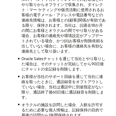
やり取りからオフラインで収集され、ダイレク
ト・マー ケティングや販売活動に使用されるお
客様の電子メール・アドレスや電話番号などの
連絡先情報は、お客様との(顧客)関係が有効であ
る限り、保持されます。当社は、(i)過去18か月
の間にお客様とオラクルの間でやり取りがある
場合、お客様の連絡先や環境設定がアップデー
トされている場合、かつ(ii)お客様が削除依頼を
出していない場合に、お客様の連絡先を有効な
連絡先として取り扱います。
Oracle Salesチャットを通じて当社とやり取りし
た場合は、そのチャットが完結してから90日後
にチャットの全記録を削除します。
お客様が当社のサポート回線を通じて当社に連
絡を取ったときに、通話録音をオプトアウトし
ていない場合、当社は通話中に別途指定がない
限り、通話終了後60日後に通話録音を削除しま
す。
オラクルの施設を訪問した場合、入館を許可す
るために必要な個人情報は、記録保持の目的で
最後の訪問から1年間保持されます。