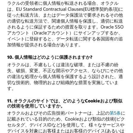
ラクルの受領者に個人情報が転送される場合、オラクル
は、EU Standard Contractual Clauses(EU標準契約条項)に
従った転送方法、またはデータ保護法で要求されるその他
の適切な転送方法で、関連個人情報を保護し、適切に転送
されるように保証するための措置を取ります。Oracle SSO
アカウント（Oracleアカウント）にサインアップするか、
イベントに登録すると、データ転送に関する各国固有の追
加情報が提供される場合があります。
10. 個人情報はどのように保護されますか?
オラクルは、不慮もしくは違法な破壊、または不慮の紛
失、破損、変更、不正な開示やアクセス、ならびにその他
の違法な処理から個人情報を保護するよう設計された、適
切な技術的、物理的および組織的な措置を実施していま
す。
11. オラクルのサイトでは、どのようなCookieおよび類似
の技術を使用していますか。
オラクルおよびその広告技術パートナーは、上記の
第5条
に
記載されている目的のため、Cookieおよび類似の技術(ピク
セルタグ、デバイスIDなど)を使用して、様々なサービスや
デバイスを対象にお客様またはお客様のデバイス(あるいは