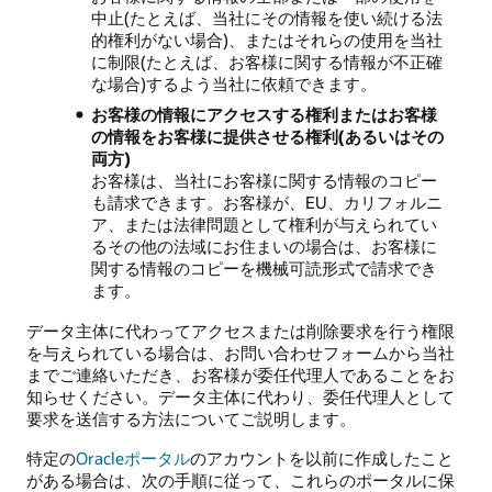
中止(たとえば、当社にその情報を使い続ける法
的権利がない場合)、またはそれらの使用を当社
に制限(たとえば、お客様に関する情報が不正確
な場合)するよう当社に依頼できます。
お客様の情報にアクセスする権利またはお客様
の情報をお客様に提供させる権利(あるいはその
両方)
お客様は、当社にお客様に関する情報のコピー
も請求できます。お客様が、EU、カリフォルニ
ア、または法律問題として権利が与えられてい
るその他の法域にお住まいの場合は、お客様に
関する情報のコピーを機械可読形式で請求でき
ます。
データ主体に代わってアクセスまたは削除要求を行う権限
を与えられている場合は、お問い合わせフォームから当社
までご連絡いただき、お客様が委任代理人であることをお
知らせください。データ主体に代わり、委任代理人として
要求を送信する方法についてご説明します。
特定の
Oracleポータル
のアカウントを以前に作成したこと
がある場合は、次の手順に従って、これらのポータルに保