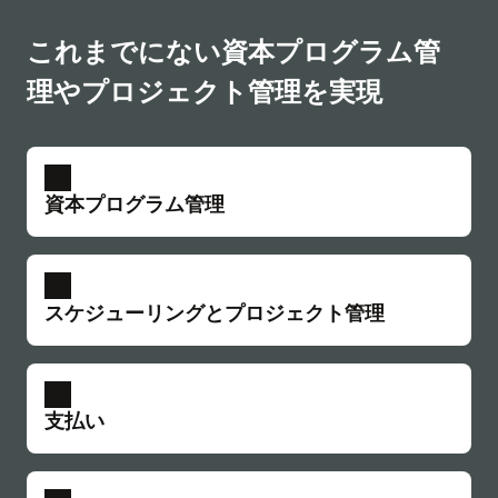
これまでにない資本プログラム管
理やプロジェクト管理を実現
資本プログラム管理
戦略的な資本ポートフォリオ計画
収益を最大化するために、資本ポートフォリオ
スケジューリングとプロジェクト管理
の長期的な計画と予測を実行します。カスタマ
イズ可能な加重基準に基づいて、プロジェクト
を一貫して評価し、優先順位を付けます。目標
プロジェクト管理の連携
に照らしてポートフォリオ・パフォーマンスを
変更によるコストへの影響を早期に発見しま
支払い
監視します。計画とプロジェクト実行の間の継
す。プロジェクト・スケジュールと連動したリ
続的なデータフローを維持します。
アルタイムの予算・コスト分析で軌道修正を行
います。
効率的なワークフローと自動化
Primavera Cloud Portfolioの詳細