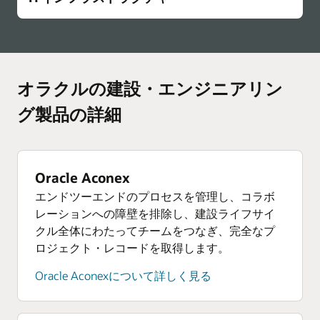
すべてのチームメンバーに適切な情報を提供す
eBook: コストとスケジュールを統合しプロジェ
び支払文書の監査証跡を保持します。支払いに
ールが適切かどうかを評価します。プロジェク
ンにおけるギャップやリスクを予測し、積極的
す。
ることで、プロジェクトの最初から最後までを
クト・ライフサイクルを改善する4つの方法
関する先取特権放棄の安全なデジタル交換を促
需要管理と補充の詳細
トの進行に合わせて学習するアクティブなイン
に管理します。
合理化し、利益を生み出すプロジェクトを実現
Oracle AppsがOracle Cloudで最適に動作する理由
Oracle Fusion Cloud HCMの詳細
進します。
テリジェンスにより、潜在的なリスクを継続的
Oracle Cloud Infrastructure（OCI）は、パフォー
します。プロジェクトの決定事項に関する完全
調達管理の詳細
モジュール構造
に予測し、対処できます。
マンスと可用性を向上させ、TCOを最大39%削減
な記録をキャプチャします。
Oracle ME従業員エクスペリエンス
支払リスク管理の詳細を見る
製品ライフサイクル管理とロジスティクスをプ
オラクルの建設・エンジニアリン
単一の包括的な従業員エクスペリエンス・プラ
し、すべてのOracleオンプレミス・アプリケーシ
経営管理ソリューション（EPM）
予測AIの詳細を見る
レファブリケーションと据付工程に活用するこ
チームのコラボレーションとデータ共有の詳細
支払分析
財務、人事、サプライチェーン、販売を正確に
ットフォームを活用し、カスタマイズされた体
ョンの移行を簡素化します。
とで、現場での複雑な作業を最小限に抑え、合
グ製品の詳細
誰もが、支払データの適切な分析とレポートの
を見る
モデル化し、計画します。財務レポートを効率
験を提供することで、従業員の現在のニーズと
スケジュールとワークフローリスクの管理
理的で秩序あるワークフローを実現します。
作成を行うことができます。ポートフォリオ全
Oracle AppsがOracle Cloudで最適に動作する理
過去のプロジェクトデータを活用し、現在の意
化と、より適切な意思決定を行うためのインサ
将来の目標をサポートします。明確かつ率直な
予測的インテリジェンスと分析
由を詳しく見る
体の支払いやタスクのステータスに関するビュ
思決定、パフォーマンスのモニタリング、プロ
イトの取得を可能にします。
コミュニケーションを図り、社員同士のつなが
モジュール構造の詳細
予測AIでリスクを早期に特定し、適切な意思決定
ーが得られます。プロジェクトの主要な指標を
ジェクトの軌道修正に役立てましょう。
りと帰属意識を育み、一人ひとりに合わせた指
OCI Analytics
を行い、プロジェクトを順調に進めることがで
Oracle Aconex
経営管理ソリューション（EPM）の詳細
すばやく確認し、連絡できます。
コネクテッド・ロジスティクス
導を行い、成長の機会を増大させることで、す
Oracle Analyticsは、組み込みの機械学習と人工
きます。プロジェクト・パフォーマンスの可視
スケジュールとワークフローリスクの管理の詳
エンドツーエンドのプロセスを管理し、コラボ
サステナブルな輸送、国際貿易、流通プロセス
べての社員が活躍できるよう支援します。
知能を使用して、MySQL、OSSデータベース、
プロジェクト管理
性を高め、問題領域を特定します。
支払分析の詳細
細
レーションへの障壁を排除し、建設ライフサイ
をシームレスに管理し、注文処理能力を最大限
Oracle Autonomous Database、Oracle Exadataな
リソース、予算、コスト、請求、予測など、プ
クル全体にわたってチームをつなぎ、完全なプ
に高めます。
Oracle ME従業員エクスペリエンスの詳細
予測的なインテリジェンスおよび分析の詳細
リソース
リソース
どのさまざまなデータソースからのデータを分
ロジェクトのあらゆる側面を完全に管理しま
ロジェクト・レコードを取得します。
eBook: 建設支払管理の簡素化および効率化
オンデマンド・ウェビナー：分析とAIの活用によ
析し、より正確な予測とインテリジェントな意
す。
Oracle Talent Management
コネクテッド・ロジスティクスの詳細
るリスクの低減 - オーナー向け
リソース
思決定を可能にします。
アジリティと競争力を維持するために必要な人
Oracle Aconexについて詳しく見る
eBook: 建設支払を効率化するための実装ガイド
eBook: コネクテッド・スケジューリングがプロ
ERP分析
材を引きつけ、強化し、育成し、維持します。
オンデマンド・ウェビナー：大手企業のオーナ
資産サービスと保守
オンデマンド・ウェビナー: 支払管理ソリューシ
OCI Analyticsの詳細
ジェクト・デリバリーを改善する方法
あらかじめ用意されたダッシュボードを活用
戦略的イニシアティブの妨げとなる可能性のあ
企業の固定資産を構築、設置、または取得する
ーがデータを統合し、プロジェクトとポートフ
ョンの選択