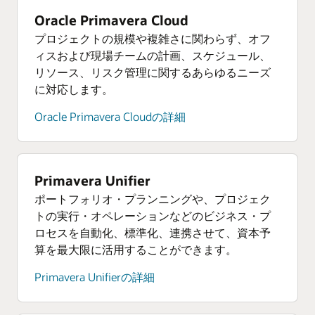
し、すべての会計データから実行可能なリアル
る人材とスキルのギャップを特定します。
ために、資本資産を管理し、累積コストを計算
eBook: プロジェクトのコラボレーションを成功
ォリオをプロアクティブに管理する方法
AIと機械学習
Oracle Primavera Cloud
タイムのインサイトを得ることができます。業
します。
事前構築済み認識モデルや意思決定モデル、す
に導くためのオーナーおよび請負業者向けガイ
Oracle Talent Managementの詳細
務と財務の関連性を明らかにします。
プロジェクトの規模や複雑さに関わらず、オフ
ぐに使えるチャットボットを使って、アプリケ
ド
資産サービスと保守の詳細
ィスおよび現場チームの計画、スケジュール、
ーションやワークロードに簡単にインテリジェ
環境への影響の追跡
Oracle Human Resources
リソース、リスク管理に関するあらゆるニーズ
ンスを追加できます。あるいは、当社のデータ
可視性を高め、ESGの取り組みをモデル化するこ
環境への影響の追跡
共通のデータソースを使用して、人事プロセス
に対応します。
サイエンス・サービスを利用して独自のモデル
環境に配慮した製品の設計、責任ある原材料調
とで、リスクと機会を把握します。サプライヤ
を計画、管理、最適化します。人事プロセスを
を構築し、トレーニングすることもできます。
達、サステナブルな方法での製品の製造・輸送
ー、アイテム、請求書のデータを収集すること
標準化し、モバイル対応のセルフサービス機能
Oracle Primavera Cloudの詳細
により、廃棄物と二酸化炭素排出量を削減しま
で、サプライチェーン関連の排出量レポートに
を提供し、独自のビジネス・ニーズに合わせて
AIと機械学習の詳細
す。
関する規制や利害関係者の要件を満たします。
ワークフローをカスタマイズします。
クラウド導入モデル
環境への影響の追跡の詳細
環境への影響の追跡の詳細
OCI FastConnect を使用して、オンプレミス環境
Oracle Human Resourcesの詳細
Primavera Unifier
や他のパブリック・クラウドをOCIに直接接続
リソース
ポートフォリオ・プランニングや、プロジェク
リソース
リソース
し、専用かつプライベートな低レイテンシ接続
持続可能なサプライチェーン・オペレーション
トの実行・オペレーションなどのビジネス・プ
Oracle Cloud HCMの概要を見る(PDF)
Oracle Financialsの製品ツアーを見る
で分散アプリケーション・ワークロードをサポ
の構築方法をご覧ください（PDF）
ロセスを自動化、標準化、連携させて、資本予
WorkdayではなくOracle HCMが選ばれる理由
ートします。OCI Dedicated Regionにより、デー
Oracle Project Managementの製品ツアーを見る
算を最大限に活用することができます。
eBook: 未来の製造サプライチェーンのデジタル
タ・レジデンシー要件に対応できます。
HCMの最新のイノベーションの詳細
Oracle Enterprise Performance Managementの製
化
Primavera Unifierの詳細
品ツアーを見る
クラウド導入モデルの詳細
オンデマンド・ウェビナー: サプライチェーンを
強化するための3つのステップ