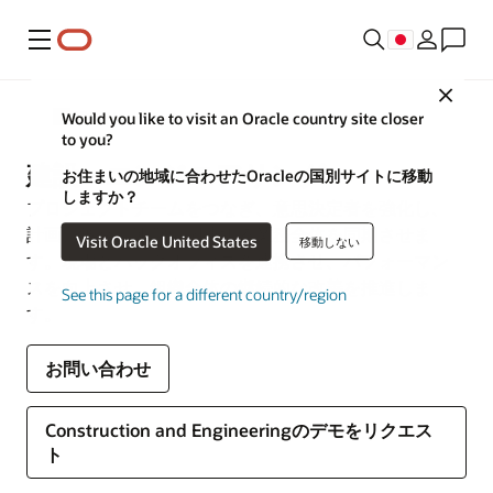
メニュー
Close
業種別ソリューション
Would you like to visit an Oracle country site closer
to you?
建設・エンジニアリング
お住まいの地域に合わせたOracleの国別サイトに移動
しますか？
プロジェクトチームをつなぎ、意思決定者を強化し、
計画、納品、運営に関連する業務全体を同期させま
Visit Oracle United States
移動しない
す。現場とバックオフィスを連携させ、パフォーマン
スを向上させ、組織全体の継続的な改善を推進しま
See this page for a different country/region
す。
お問い合わせ
Construction and Engineeringのデモをリクエス
ト