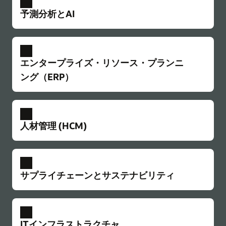
正確な請求書ドキュメントを自動生成すること
統合されたプロジェクト管理の詳細を見る
予測分析とAI
により、間違いと遅延を減らします。請求書承
プロジェクト管理と資産管理
各プロジェクトやアセット横断で活用できる、
認とコンプライアンス管理を簡素化し、引き出
支払管理
事前構成済みかつ柔軟なベストプラクティスプ
遅延や混乱のリスクを最小限に抑えながら、サ
し金のサイクルを短縮します。支払いの準備と
データ・インテリジェンス
ロセスを活用することで、データの一元化、意
プライチェーンを通じて効率的かつ安全に資金
出金処理を効率化します。
AIと分析を使用して、プロジェクトのリスクとパ
エンタープライズ・リソース・プランニ
思決定の高度化、進捗の加速、成果の向上を実
を移動します。請求、支払い、コンプライアン
フォーマンスに関する新しいインサイトを獲得
効率的なワークフローと自動化の詳細
現できます。レビューサイクルを自動化し、す
スを簡素化します。手間をかけずに時間どおり
ング（ERP）
できます。建設プロジェクトのライフサイクル
べてのプロジェクトでコストやリスクを見える
にデリバリーチームへの支払いを完了します。
全体でよりスマートな意思決定を行い、遅延を
下位業者のコンプライアンスの可視化
化し、コントロールを強化します。また、保
保険、安全性レポート、DBE ステータスなど、
おさえ、納期を改善します。
財務管理
支払管理の詳細
守、在庫、スペース、リースもまとめて管理で
コンプライアンスやその他の重要な書類の不備
Oracle Fusion Cloud Applicationsは、最も完全で
データ・インテリジェンスの詳細
きます。
による潜在的な問題について、早期に可視化で
人材管理 (HCM)
統合プロジェクト・スケジューリング
革新的、かつコスト効率の高いクラウド・ソリ
1つの統合 CPM システムとタスクスケジュール
きます。コミュニケーションを自動化して、誰
ューション・スイートで、エンジニアリング・
安全上のリスクの予測と対処
Primavera Unifierの詳細
でオフィスチームと現場チームを連携させ、リ
もが迅速に修正できるようにします。
インシデント早期警告システムにより、リスク
建設業界によるデジタル・トランスフォーメー
Oracle Fusion Cloud HCM
ソースを最適化し、大小すべてのプロジェクト
の高いプロジェクトを事前に特定することで、
リソース
ションの加速を支援します。
オーナーやデリバリーチームは、地域やグロー
サブティアのコンプライアンス可視化の詳細を
製品ツアー：高度な制御性、柔軟性、実績ある
でリスクを管理します。
リスクを継続的に低減します。
サプライチェーンとサステナビリティ
バルにまたがる多様な人材ニーズを抱えていま
見る
財務管理の詳細
統合機能を活用した資本プロジェクトおよびア
す。人事業務を事業全体で一元管理し、信頼で
統合プロジェクト・スケジューリングの詳細
安全上のリスクの予測と対処の詳細
セット管理
支払リスク管理
きる情報源を確保することで、従業員に関する
調達管理
需要管理と補充
コンプライアンス文書を一元管理し、追跡を容
戦略的なサプライヤーの調達と購買を通じて、
意思決定に一貫性を持たせ、状況の変化に応じ
予測AI
需要を予測し、供給を管理し、一貫性のある因
eBook: 効果的な資本計画管理を支える4つの柱
チーム・コラボレーションとデータ共有
易にします。ユーザーの行動、電子署名、およ
作業を開始する前に、プロジェクトのスケジュ
ITインフラストラクチャ
影響力と購買力を強化します。サプライチェー
て迅速に戦略を立案・再構築できるようにしま
果関係に基づく意思決定を自動化します。