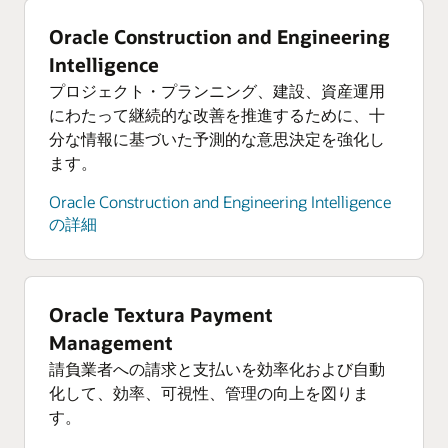
オラクルのハイブリッド・クラウド
データ・レジデンシーやセキュリティの制約を
Oracle Construction and Engineering
遵守しながら、コア・プラットフォームでクラ
Intelligence
ウド機能を利用できるようにします。重要なア
プロジェクト・プランニング、建設、資産運用
プリケーションから近く、ファイアウォールで
にわたって継続的な改善を推進するために、十
保護されたデータセンターで、Oracle Cloudサー
分な情報に基づいた予測的な意思決定を強化し
ビスを利用できます。または、国内でのディザ
ます。
スタ・リカバリをサポートするため、世界各地
の48のリージョンでワークロードを実行できま
Oracle Construction and Engineering Intelligence
す。
の詳細
オラクルのハイブリッド・クラウドの詳細
Oracle Cloudの経済的メリット
Oracle Textura Payment
AWS、Azure、Google Cloudと比較して、コンピ
Management
ューティング、ストレージ、ネットワークのコ
ストを一貫して削減できます。
請負業者への請求と支払いを効率化および自動
化して、効率、可視性、管理の向上を図りま
Oracle Cloudの経済的メリットの詳細
す。