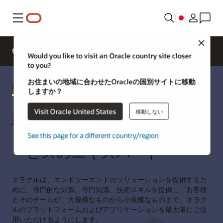
メニュー
Close
概要
Sectors
イノベーションラボ
Would you like to visit an Oracle country site closer
to you?
お住まいの地域に合わせたOracleの国別サイトに移動
成功を加速
しますか？
Visit Oracle United States
移動しない
建設およびエンジニアリン
グ・プロフェッショナル・サ
See this page for a different country/region
ービスのエキスパート
オラクルは、エンドツーエンドのソリューションを提供するた
めに、専門的な知識、専門知識、技術スキルを提供し、お客様
とそのチームが、大規模なものから小規模なものまで、オラク
ルのプラットフォームおよびアプリケーションを最大限にご活
用いただけるようにします。