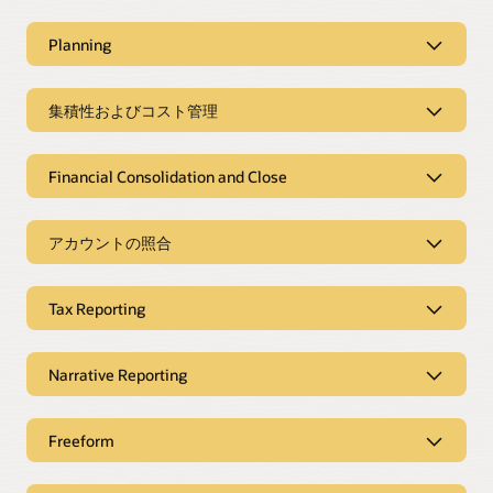
Planning
プランニング・エージェントによるFP&A
の再考
集積性およびコスト管理
ベストプラクティスと高度なテクノロジーに基づいて構築さ
集積性およびコスト管理エージェントに
れた、シナリオ・モデリングや長期計画から予算編成や基幹
よる割当ての自動化
Financial Consolidation and Close
業務計画に至るまで、俊敏な関連計画を推進します。
自社の最も収益性の高い製品や事業部門を知ると同時に、最
インテリジェントな自動化により決算処
もコストのかかる部分を理解しておくと、事業のこれからの
理を迅速化
Planning製品の詳細
アカウントの照合
方向性についてより情報に基づいた意思決定を行えるように
なります。収益性分析、共有サービスの原価計算、IT財務管
変化するビジネス要件とコンプライアンス要件に迅速に対応
調整エージェントによる調整の再考
理、税移転価格のための透過的な割り当てモデルを構築しま
すると同時に、より速く、より正確で、透過的なレポートを
す。
Tax Reporting
提供します。エンドツーエンドのクローズするタスクの全範
アカウントの調整とトランザクションの照合を自動化しま
囲をカバーする組み込み機能を活用します。
す。プロセスに通常関連するセキュリティとリスクに対処し
所得税の会計処理を効率化
ながら、財務諸表の効率と正確性を向上させます。
Profitability and Cost Management製品の詳細
Narrative Reporting
可視性とコンプライアンスを向上させるために、税務と企業
Financial Consolidation and Close製品の詳細
の財務報告実務をすり合わせます。企業の税引当やCountry
分析とレポート、改革
Account Reconciliation製品の詳細
by Country Reporting（CbCR）などの税務を透明化します。
Freeform
財務レポート、管理レポート、および規制レポート・パッケ
ージを共同で作成および公開用のナラティブ・レポートを使
あらゆるニーズに対応する計画・報告用
Tax Reporting製品の詳細
用して、内部および外部のレポート要件の一歩先を進みま