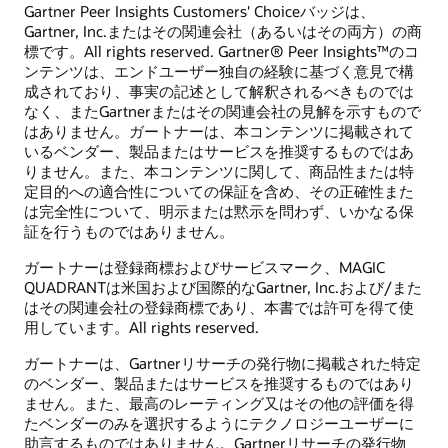
Gartner Peer Insights Customers' Choiceバッジは、
Gartner, Inc.またはその関連会社（あるいはその両方）の商
標です。All rights reserved. Gartner® Peer Insights™のコ
ンテンツは、エンドユーザー独自の経験に基づく意見で構
成されており、事実の記述として解釈されるべきものでは
なく、またGartnerまたはその関連会社の見解を示すもので
はありません。ガートナーは、本コンテンツに掲載されて
いるベンダー、製品またはサービスを推奨するものではあ
りません。また、本コンテンツに関して、商品性または特
定目的への適合性についての保証を含め、その正確性また
は完全性について、明示または黙示を問わず、いかなる保
証を行うものではありません。
ガートナーは登録商標およびサービスマーク、MAGIC
QUADRANTは米国および国際的なGartner, Inc.および/また
はその関連会社の登録商標であり、本書では許可を得て使
用しています。All rights reserved.
ガートナーは、Gartnerリサーチの発行物に掲載された特定
のベンダー、製品またはサービスを推奨するものではあり
ません。また、最高のレーティング又はその他の評価を得
たベンダーのみを選択するようにテクノロジーユーザーに
助言するものではありません。Gartnerリサーチの発行物