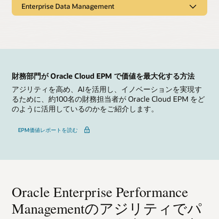
アプリケーションの作成
す。
Enterprise Data Management
Oracle Fusion Cloud Enterprise Performance
エンタープライズ・データとインテリジ
Management（EPM）の多次元分析、プランニング、モデリ
Narrative Reporting製品の詳細
ェント・マスター・データ管理との連携
ング、およびレポーティングにより、より良い意思決定を促
します。Oracle Cloud Freeformは、Essbaseの使い慣れた機
エンタープライズ・データ・ガバナンス、変更データの可視
能と柔軟性に加え、SaaSのスケーラビリティとガバナンスを
化、階層管理などのエンタープライズ・データ管理を使用し
提供します。これにより、思い描いたものを作ることができ
て、ビジネスの変更を管理します。
ます。
財務部門が Oracle Cloud EPM で価値を最大化する方法
アジリティを高め、AIを活用し、イノベーションを実現す
Enterprise Data Management製品の詳細
Freeform製品の詳細を見る
るために、約100名の財務担当者が Oracle Cloud EPM をど
のように活用しているのかをご紹介します。
EPM価値レポートを読む
Oracle Enterprise Performance
Managementのアジリティでパ