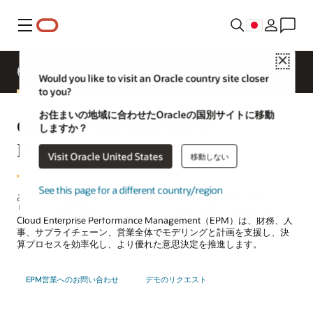
メニュー
Close
概要
EPM製品
Compare
Would you like to visit an Oracle country site closer
to you?
お住まいの地域に合わせたOracleの国別サイトに移動
Oracle Cloud Enterprise
しますか？
Performance Management
Visit Oracle United States
移動しない
See this page for a different country/region
あらゆる市場状況でパフォーマンスを向上させるために必要なアジ
リティと分析情報を獲得。AIが全体に組み込まれたOracle Fusion
Cloud Enterprise Performance Management（EPM）は、財務、人
事、サプライチェーン、営業全体でモデリングと計画を支援し、決
算プロセスを効率化し、より優れた意思決定を推進します。
EPM営業へのお問い合わせ
デモのリクエスト