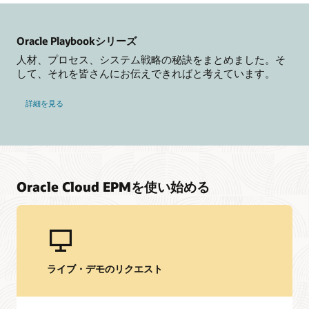
Oracle Hyperion Planningは、企業全体の計画、予算編成、
および予測をサポートする俊敏な計画ソリューションであ
り、企業が信頼できる財務予測を開発し、費用対効果の高い
企業の調整を生み出すのに役立つ堅牢なモデリング・フレー
ドキュメント・ライブラリにアクセスする
Oracle Playbookシリーズ
ムワークを提供します。
人材、プロセス、システム戦略の秘訣をまとめました。そ
オラクル・ヘルプ・センターでは、対象のソリューション、
して、それを皆さんにお伝えできればと考えています。
スタート・ガイド、最新のユース・ケースのコンテンツを含
Hyperion Planningを見る
仲間が集まるコミュニティに参加する
め、当社の製品とサービスに関する詳細情報を提供していま
す。
詳細を見る
Cloud Customer Connectはオラクルの主要なオンライン・ク
ラウド・コミュニティです。20万人以上のメンバーで、ピア
ページ
ドキュメントを見る
ツーピアでのコラボレーションや、ベストプラクティス、製
品の最新情報、フィードバックの共有を促進することを目的
eBook: 次世代のクラウド・アプリケーションに関する、
としています。
ビジネス・マネージャー向けのガイド (PDF)
EPMとは
今すぐ参加する
Oracle Cloud EPMを使い始める
FP&Aとは
オラクルのSaaSアプリケーションと競合製品の比較
Oracle Cloud EPMのスキルを高める
Oracle Fusion Cloud ERPおよびEPMによる迅速な決算
Oracle Universityは、クラウドスキルの構築、専門知識の検
証、導入の促進に役立つ学習ソリューションを提供します。
サポート
Oracle Learning Explorerプログラムを使用して、無料の基本
ライブ・デモのリクエスト
トレーニングと認定にアクセスしてください。
My Oracle Support
サポートのポリシーと手法
無料で学習を開始