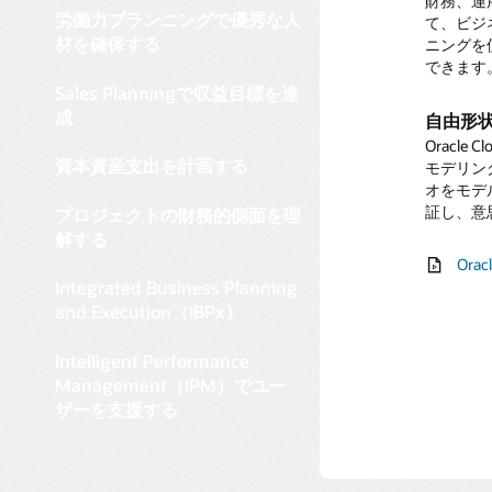
財務、運
計画に伴
成し、キ
ー・アカ
修理や保
可能性を
戦略的目
計画と実
詳細な
労働力プランニングで優秀な人
で、より
て、ビジ
シュフロ
コラボレ
譲渡、改
たOracle
に迅速、
材を確保する
ニングを
新により
プロジェ
び他のサ
バラン
計画に
できます
のコスト
インサ
り、HR
高度な
無形資
バランス
プロセ
運用計画
Sales Planningで収益目標を達
ョンを
迅速な
合するこ
Collab
一括償却
ー、およ
計画と実
成
自由形
プロジ
組み込み
て構成し
予測的資
トメント
の無形資
使いや
により、
モニター
Oracle
ンニング
を使用し
事前に作
使いやす
資本構
受け取り
資本資産支出を計画する
モデリン
正措置を
形式で提
びキャッ
どの複雑
キャッ
資本的
ソリ
適切なイ
さまざま
オをモデ
ことがで
収益率な
短期、中
資産の概
本構造に
証し、意
プロジェクトの財務的側面を理
Ven
を使用し
体的な分
人材
解する
イン
資金
概要
キャッシ
Orac
Orac
シナ
Ora
影響を確
イン
Ora
Fin
Integrated Business Planning
Or
Ora
and Execution（IBPx）
（P
資本
Intelligent Performance
Management（IPM）でユー
ザーを支援する