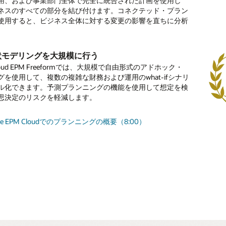
用、および事業部門全体で完全に統合された計画を使用し
う支出を含めます。
ャッシュ予測のスピードと精度を向上させることで、キャッ
ウント計画を作成し、適切なプロモーション戦略を策定し、
険など、資産関連の支出を簡単にモデル化できます。除却、
判断し、自身を持って決定できるようにします。
標を達成するために必要な人材を確保します。事前構築され
行のリアルタイムな詳細情報を活用して、望ましくない傾向
プロジェクトのコストと収益を計画する
タイムリーで客観的な判断を下します。
ネスのすべての部分を結び付けます。コネクテッド・プラン
ーを最適化します。自動化の促進とより頻繁な現金予測の更
ーションを促進し、what-ifシナリオを実行します。
修などのプロセスを自動化します。
 Cloud Human Capital Management（HCM）への統合、およ
効果的に対処します。
使用すると、ビジネス全体に対する変更の影響を直ちに分析
、問題や好機を早期に発見できます。
クトの財務的な影響を把握します。個々の従業員と資産関連
ードパーティのクラウドHCMソリューションとの統合によ
ス・シートを分析する
合わせて戦略を調整する
。
、および予期される収益の計画に役立つ要因を使用します。
イトによってデータ分析をスピードアップし、アクシ
との協力体制を強化します。
販売予測
産の計画
・シートを損益計算書およびキャッシュ・フローと完全に統
ス全体にわたる統合ビュー
を進める前に、収益、バランス・シート、キャッシュ・フロ
迅速化
対応
とにより、全体像を確認できます。業界固有の要件に合わせ
orative Sales Forecastingは、AIによる予測とセールス・コミッ
、キャッシュ・フロー計画、減損処理など、新規および既存
び株主利益全体にわたる戦略的決定の影響を理解します。
行をシングル・データ・モデルにシームレスに統合すること
状モデリングを大規模に行う
ェクトのパフォーマンスを追跡する
のAIとMLを使用して、計画、予測、および差異を継続的に
ます。
金予測で迅速に対応しましょう。資金予測とシナリオ・プラ
を組み合わせ、セールス・パイプラインと財務実績のデータ
産の計画を作成します。
すいウィザードベースのプランニングを活用する
短期および長期の戦略的計画を改善します。
し、異常、バイアス、および隠れた相関についてアラートを
 Cloud EPM Freeformでは、大規模で自由形式のアドホック・
を使用して次のステップを決定し、業務上および戦略上の是
て、可能な限り正確な予測を週次、月次、またはローリング
成された指標を使用して、プロジェクトの収益、支出、およ
いプランニング・ウィザードを使用して、手当、税金費用な
造を最適化する
ます。適切なタイミングで適切な措置を講じられるように、
グを使用して、複数の複雑な財務および運用のwhat-ifシナリ
より迅速に講じることで、全社的な利害関係者の連携を図る
供します。
シュ・フローを追跡します。正味現在価値、投資回収、投資
な従業員支出計算を管理します。
シュ・フローをモデル化する
支出を確認する
ューションの詳細を見る
ンサイトが迅速に提供されます。
な資金調達オプションをモデル化し、戦略が信用格付けと資
ル化できます。予測プランニングの機能を使用して想定を検
きます。
どのパフォーマンス指標を活用します。
期、および長期の完全に統合されたキャッシュ・フロー計画
要レポート、実際の差異と計画の差異など、資本的支出の全
与える影響を理解します。
思決定のリスクを軽減します。
tana Revenue Performance Managementレポートを読む
て、業務から得られる収入をモデル化します。
析を行います。資産クラスおよびビジネス・ユニットごとの
確保の概要（3:50）
サイトと自動化の概要を読む
予測のイノベーション・ガイドを読む（PDF）
：プロジェクト・プランニングへようこそ（4:11）
ュ・フロー、バランス・シート、および損益計算書に対する
le Cloud EPM Sales Planningの詳細（PDF）
le Cloud EPM Strategic Workforce Planningの詳細（PDF）
リオ計画で道筋を確認
cle EPM Cloudでのプランニングの概要（8:00）
認してください。
サイトの概要を見る (1:05)
cle Cloud ERP資金管理の詳細
ancialsの概要（3:58）
acle Cloud EPMでのシナリオ・モデリングのデータシート
cle Cloud EPMソリューションでのインサイトの概要（PDF）
DF）
資産の概要（4:20）