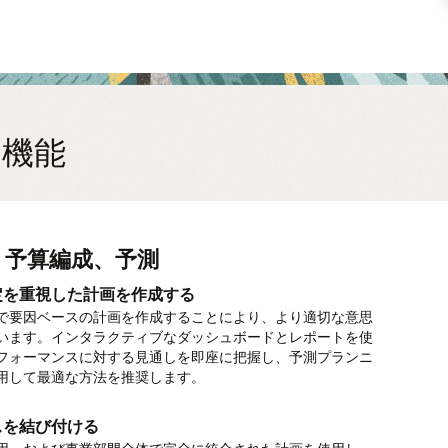
gの機能
、予算編成、予測
リオ・モデリングであらゆる状況に備
ての財務諸表を計画する
予測
力プランニングで優秀な人材を確保す
es Planningで収益目標を達成
資産支出を計画する
ジェクトの財務的側面を理解する
rated Business Planning and
Mでデータ主導型の財務を実現
ution（IBPx）
定を重視した計画を作成する
画を最適化する
理の自動化
ための最適な割当
資のライフサイクル全体を追跡する
のプロジェクト・タイプをモデル化する
、データ・サイエンスと機械学習を適用して、財務のプロフェ
ルがデータ・ドリブンな考え方にシフトできるようにしま
で要因ベースの計画を作成することにより、より適切な意思
に関連する特定の要因のディメンションを追加することによ
掛金、買掛金、給与、税金、外部銀行データなど、関連する
る強力な予測計画の機能、柔軟なモデリングおよび分析を利用
とリース資産のキャッシュ・フローおよび資金調達計画を作
め用意された要因を使用して、短期プロジェクトと長期プロ
れた財務インテリジェンスを適用する
関する支出の計画
実行、財務、および運用を接続
により、ビジネスの主要な領域にインパクトを与え、潜在的
います。インタラクティブなダッシュボードとレポートを使
、売上、総マージンを正確に計画します。
データストリームの収集を自動化します。資金ポジションに
場や営業の担当領域のカバレッジを最適化し、データドリブ
。また、新しい資本資産を計画し、資産の存続期間中の減価
の両方に関連するコストを計画します。このようなものとし
テリジェンスなどの強力な組み込み機能を活用して、複数の
用できる要因ベースのプランニングを使用して、従業員ご
行に移してアクティビティを監視し、IoT、AI、および規範
利用できるようにします。
フォーマンスに対する見通しを即座に把握し、予測プランニ
括的で信頼できるビューを1か所で得ることができます。
計画を実現します。
括償却については、あらかじめ用意された計算を利用しま
、研究開発、マーケティング・キャンペーンなどの内部プロジ
を迅速にモデル化し、変化に迅速に対処します。
ブ・コードごと、またはビジネスにとって意味のある詳細レ
用して想定外のイベントを検出します。代替の対応策をシミ
用して最適な方法を推奨します。
ほか、契約ベースのプロジェクトや、建設、エンジニアリン
酬関連の支出を計画します。
および評価して、ビジネス目標を維持または改善します。
の支出を計画する
サービスなど、より複雑なプロジェクト指向の業界にわたる
ランニングで意思決定を改善する
シュフローの最適化
ドリブンなキー・アカウント・プランニング
築されたベストプラクティスの支出要因を使用して、すべて
カルロ・シミュレーションで意思決定をサポートする
クトが挙げられます。
スを結び付ける
連の支出を計画する
タと運用データのパターンを特定して活用し、精度を向上さ
計画します。事前に構築された統合により、人材および資本
ゴリズムを活用して日次または週次キャッシュ予測を自動生
リブンな営業およびプロモーション計画ツールで、正確なキ
HRを一致させる
での時間を短縮
ルロ・シミュレーションを使用して、さまざまなシナリオの
最新の実績に基づく予測を実行し、それらを計画に織り込ん