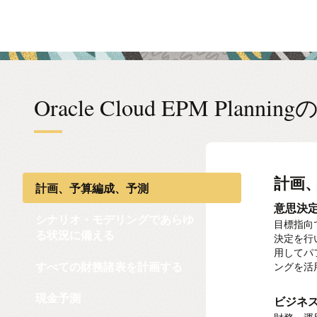
Oracle Cloud EPM Plannin
計画
シナ
すべ
現金
労働
Sal
資本
プロ
Integ
IP
計画、予算編成、予測
える
る
Exec
意思決
収益計
資金管
成功の
設備投
すべて
IPMは
シナリオ・モデリングであらゆ
ッショナ
目標指向
ビジネス
現金、売
AIによ
投資資産
あらかじ
洗練さ
報酬に
計画、
る状況に備える
す。それ
決定を行
り、収益
すべての
して、市
成します
ジェクト
財務イン
すぐに使
計画を実
な機会を
用してパ
関する包
ンな目標
償却と一
て、IT
シナリオ
と、ジョ
分析を使
すべての財務諸表を計画する
ングを活
す。
ェクトの
ベルで報
ュレート
すべて
グ、専門
予測プ
キャッ
データ
事前に構
モンテ
プロジェ
現金予測
ビジネ
資産関
財務デー
の支出を
予測アル
データド
財務と
決定ま
モンテカ
せます。