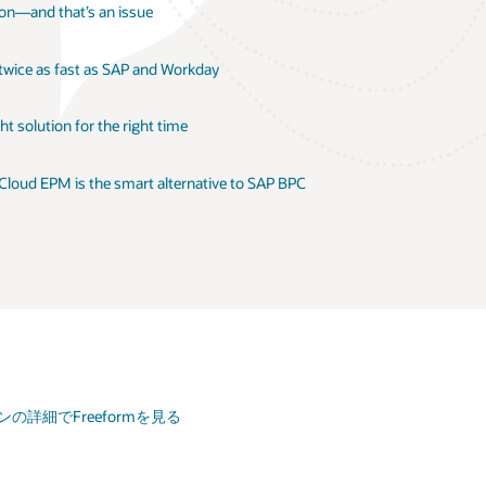
ion—and that’s an issue
 twice as fast as SAP and Workday
t solution for the right time
 Cloud EPM is the smart alternative to SAP BPC
ションの詳細でFreeformを見る