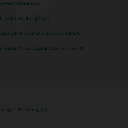
ion—and that’s an issue
t solution for the right time
 Cloud EPM is the smart alternative to SAP BPC
ent (EDM) can reduce finance's reliance on IT
ションの詳細でFreeformを見る