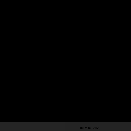
リジェントなプロジェクト管理により、組織全体のプロジェクト・パフ
ションに備える
注目のブログ
JULY 16, 2025