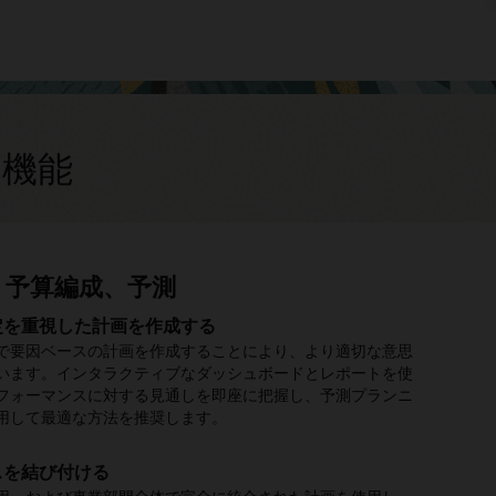
gの機能
、予算編成、予測
リオ・モデリングであらゆる状況に備
ての財務諸表を計画する
予測
力プランニングで優秀な人材を確保す
es Planningで収益目標を達成
資産支出を計画する
ジェクトの財務的側面を理解する
rated Business Planning and
Mでデータ主導型の財務を実現
ution（IBPx）
定を重視した計画を作成する
画を最適化する
理の自動化
ための最適な割当
資のライフサイクル全体を追跡する
のプロジェクト・タイプをモデル化する
、データ・サイエンスと機械学習を適用して、財務のプロフェ
ルがデータ・ドリブンな考え方にシフトできるようにしま
で要因ベースの計画を作成することにより、より適切な意思
に関連する特定の要因のディメンションを追加することによ
掛金、買掛金、給与、税金、外部銀行データなど、関連する
る強力な予測計画の機能、柔軟なモデリングおよび分析を利用
とリース資産のキャッシュ・フローおよび資金調達計画を作
め用意された要因を使用して、短期プロジェクトと長期プロ
れた財務インテリジェンスを適用する
関する支出の計画
実行、財務、および運用を接続
により、ビジネスの主要な領域にインパクトを与え、潜在的
います。インタラクティブなダッシュボードとレポートを使
、売上、総マージンを正確に計画します。
データストリームの収集を自動化します。資金ポジションに
場や営業の担当領域のカバレッジを最適化し、データドリブ
。また、新しい資本資産を計画し、資産の存続期間中の減価
の両方に関連するコストを計画します。このようなものとし
テリジェンスなどの強力な組み込み機能を活用して、複数の
用できる要因ベースのプランニングを使用して、従業員ご
行に移してアクティビティを監視し、IoT、AI、および規範
利用できるようにします。
フォーマンスに対する見通しを即座に把握し、予測プランニ
括的で信頼できるビューを1か所で得ることができます。
計画を実現します。
括償却については、あらかじめ用意された計算を利用しま
、研究開発、マーケティング・キャンペーンなどの内部プロジ
を迅速にモデル化し、変化に迅速に対処します。
ブ・コードごと、またはビジネスにとって意味のある詳細レ
用して想定外のイベントを検出します。代替の対応策をシミ
用して最適な方法を推奨します。
ほか、契約ベースのプロジェクトや、建設、エンジニアリン
酬関連の支出を計画します。
および評価して、ビジネス目標を維持または改善します。
の支出を計画する
サービスなど、より複雑なプロジェクト指向の業界にわたる
ランニングで意思決定を改善する
シュフローの最適化
ドリブンなキー・アカウント・プランニング
築されたベストプラクティスの支出要因を使用して、すべて
カルロ・シミュレーションで意思決定をサポートする
クトが挙げられます。
スを結び付ける
連の支出を計画する
タと運用データのパターンを特定して活用し、精度を向上さ
計画します。事前に構築された統合により、人材および資本
ゴリズムを活用して日次または週次キャッシュ予測を自動生
リブンな営業およびプロモーション計画ツールで、正確なキ
HRを一致させる
での時間を短縮
ルロ・シミュレーションを使用して、さまざまなシナリオの
最新の実績に基づく予測を実行し、それらを計画に織り込ん