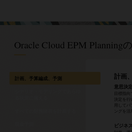
Oracle Cloud EPM Plannin
計画
シナ
すべ
現金
労働
Sal
資本
プロ
Integ
IP
計画、予算編成、予測
える
る
Exec
意思決
収益計
資金管
成功の
設備投
すべて
IPMは
シナリオ・モデリングであらゆ
ッショナ
目標指向
ビジネス
現金、売
AIによ
投資資産
あらかじ
洗練さ
報酬に
計画、
る状況に備える
す。それ
決定を行
り、収益
すべての
して、市
成します
ジェクト
財務イン
すぐに使
計画を実
な機会を
用してパ
関する包
ンな目標
償却と一
て、IT
シナリオ
と、ジョ
分析を使
すべての財務諸表を計画する
ングを活
す。
ェクトの
ベルで報
ュレート
すべて
グ、専門
予測プ
キャッ
データ
事前に構
モンテ
プロジェ
現金予測
ビジネ
資産関
財務デー
の支出を
予測アル
データド
財務と
決定ま
モンテカ
せます。