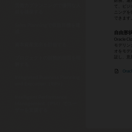
財務、運
計画に伴
成し、キ
ー・アカ
修理や保
可能性を
戦略的目
計画と実
詳細な
労働力プランニングで優秀な人
で、より
て、ビジ
シュフロ
コラボレ
譲渡、改
たOracle
に迅速、
材を確保する
ニングを
新により
プロジェ
び他のサ
バラン
計画に
できます
のコスト
インサ
り、HR
高度な
無形資
バランス
プロセ
運用計画
Sales Planningで収益目標を達
ョンを
迅速な
合するこ
Collab
一括償却
ー、およ
計画と実
成
自由形
プロジ
組み込み
て構成し
予測的資
トメント
の無形資
使いや
により、
モニター
Oracle
ンニング
を使用し
事前に作
使いやす
資本構
受け取り
資本資産支出を計画する
モデリン
正措置を
形式で提
びキャッ
どの複雑
キャッ
資本的
ソリ
適切なイ
さまざま
オをモデ
ことがで
収益率な
短期、中
資産の概
本構造に
証し、意
プロジェクトの財務的側面を理
Ven
を使用し
体的な分
人材
解する
イン
資金
概要
キャッシ
Orac
Orac
シナ
Ora
影響を確
イン
Ora
Fin
Integrated Business Planning
Or
Ora
and Execution（IBPx）
（P
資本
Intelligent Performance
Management（IPM）でユー
ザーを支援する