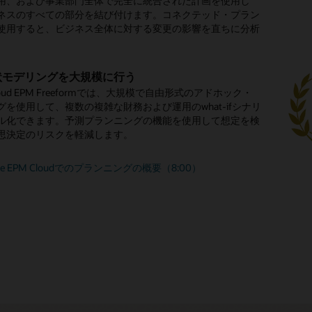
用、および事業部門全体で完全に統合された計画を使用し
う支出を含めます。
ャッシュ予測のスピードと精度を向上させることで、キャッ
ウント計画を作成し、適切なプロモーション戦略を策定し、
険など、資産関連の支出を簡単にモデル化できます。除却、
判断し、自身を持って決定できるようにします。
標を達成するために必要な人材を確保します。事前構築され
行のリアルタイムな詳細情報を活用して、望ましくない傾向
プロジェクトのコストと収益を計画する
タイムリーで客観的な判断を下します。
ネスのすべての部分を結び付けます。コネクテッド・プラン
ーを最適化します。自動化の促進とより頻繁な現金予測の更
ーションを促進し、what-ifシナリオを実行します。
修などのプロセスを自動化します。
 Cloud Human Capital Management（HCM）への統合、およ
効果的に対処します。
使用すると、ビジネス全体に対する変更の影響を直ちに分析
、問題や好機を早期に発見できます。
クトの財務的な影響を把握します。個々の従業員と資産関連
ードパーティのクラウドHCMソリューションとの統合によ
ス・シートを分析する
合わせて戦略を調整する
。
、および予期される収益の計画に役立つ要因を使用します。
イトによってデータ分析をスピードアップし、アクシ
との協力体制を強化します。
販売予測
産の計画
・シートを損益計算書およびキャッシュ・フローと完全に統
ス全体にわたる統合ビュー
を進める前に、収益、バランス・シート、キャッシュ・フロ
迅速化
対応
とにより、全体像を確認できます。業界固有の要件に合わせ
orative Sales Forecastingは、AIによる予測とセールス・コミッ
、キャッシュ・フロー計画、減損処理など、新規および既存
び株主利益全体にわたる戦略的決定の影響を理解します。
行をシングル・データ・モデルにシームレスに統合すること
状モデリングを大規模に行う
ェクトのパフォーマンスを追跡する
のAIとMLを使用して、計画、予測、および差異を継続的に
ます。
金予測で迅速に対応しましょう。資金予測とシナリオ・プラ
を組み合わせ、セールス・パイプラインと財務実績のデータ
産の計画を作成します。
すいウィザードベースのプランニングを活用する
短期および長期の戦略的計画を改善します。
し、異常、バイアス、および隠れた相関についてアラートを
 Cloud EPM Freeformでは、大規模で自由形式のアドホック・
を使用して次のステップを決定し、業務上および戦略上の是
て、可能な限り正確な予測を週次、月次、またはローリング
成された指標を使用して、プロジェクトの収益、支出、およ
いプランニング・ウィザードを使用して、手当、税金費用な
造を最適化する
ます。適切なタイミングで適切な措置を講じられるように、
グを使用して、複数の複雑な財務および運用のwhat-ifシナリ
より迅速に講じることで、全社的な利害関係者の連携を図る
供します。
シュ・フローを追跡します。正味現在価値、投資回収、投資
な従業員支出計算を管理します。
シュ・フローをモデル化する
支出を確認する
ューションの詳細を見る
ンサイトが迅速に提供されます。
な資金調達オプションをモデル化し、戦略が信用格付けと資
ル化できます。予測プランニングの機能を使用して想定を検
きます。
どのパフォーマンス指標を活用します。
期、および長期の完全に統合されたキャッシュ・フロー計画
要レポート、実際の差異と計画の差異など、資本的支出の全
与える影響を理解します。
思決定のリスクを軽減します。
tana Revenue Performance Managementレポートを読む
て、業務から得られる収入をモデル化します。
析を行います。資産クラスおよびビジネス・ユニットごとの
確保の概要（3:50）
サイトと自動化の概要を読む
予測のイノベーション・ガイドを読む（PDF）
：プロジェクト・プランニングへようこそ（4:11）
ュ・フロー、バランス・シート、および損益計算書に対する
le Cloud EPM Sales Planningの詳細（PDF）
le Cloud EPM Strategic Workforce Planningの詳細（PDF）
リオ計画で道筋を確認
cle EPM Cloudでのプランニングの概要（8:00）
認してください。
サイトの概要を見る (1:05)
cle Cloud ERP資金管理の詳細
ancialsの概要（3:58）
acle Cloud EPMでのシナリオ・モデリングのデータシート
cle Cloud EPMソリューションでのインサイトの概要（PDF）
DF）
資産の概要（4:20）