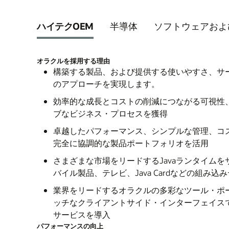
Oracle Human Capital Managementの詳細
けて継続的な監視を行います。故障が発生
使用して、生産性と効率性を分析し、トレ
オラクルのConnected Digital Innovation
注文配送を最大化し、世界中の物流コスト
Oracle Cloud Supply Chain & Manu
Oracle Enterprise Performance Man
サイトで修理を行い、カスタマー・エクス
に品質を向上させます。
ハイテクOEM
半導体
ソフトウェアおよ
ーションの詳細
テッド・ロジスティクス・アプリケーショ
の詳細
プセルの機会を獲得し、ロイヤルティの高
M&A 案件の完了後、新しい業務・財務
文配送を最適化し、サプライチェーンの混
Oracle Smart Manufacturingの詳細
す。
ハイパフォーマンス・コンピューティング
組織全体から環境、社会、ガバナンス（E
業員を迅速にオンボーディングします。財
た、IoTを使用して、輸送業者や倉庫施
用して、単純なものから非常に複雑なもの
オラクルを採用する理由
可視化します。ESGの目標と進捗状況の
メンテナンス・ニーズを予測し、予定外の
業員計画の統合ビューを取得できます。子
ハイテクおよび製造のためのアセット・ベ
事前に検出することもできます。
構築する製品、および提供する使いやすさ、サ
で、さまざまな製品を設計、構築、管理し
制当局に透明性を提供します。
ファクトリ設定でIoTシグナルを検出、
クションを自動的に照合して、決算を迅速
のアプローチを実現します。
す。
Connected Logisticsについて知る
トの状態、場所および使用率をリアルタイ
ます。
Oracle Enterprise Performance Manage
効率的な成長とコストの削減につながる可視性
ハイ・パフォーマンス・コンピューティン
Oracle IoT Intelligent Applicationsの詳細
Oracle Fusion Accounting Hubの詳細
ブなビジネス・プロセスを獲得
詳細
卓越したパフォーマンス、シンプルな管理、コ
Oracle Cloudに統合されたHCMとSCMの
完全に協調的な製品ポートフォリオを活用
Oracle Cloudに統合されたHCMとERPの
さまざまな市場をリードするJavaランタイム
バイル製品、テレビ、Java Cardなどの組み
業界をリードするオラクルの多彩なツール・ポ
ッチなクライアントサイド・インターフェイス
サービスを導入
パフォーマンスの向上