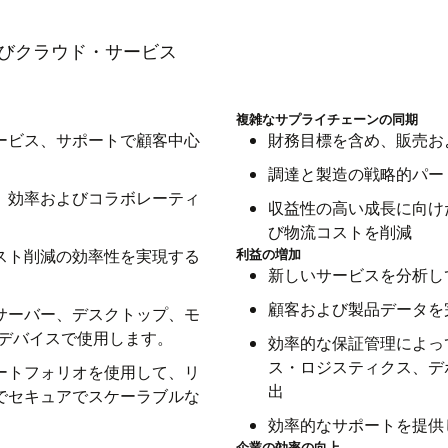
する前にリモートまたはオン
ケーションでビジネスを成長
ンドに即座に対応し、全社的
らゆる場所で製造できるよう
すべての資産の収集、キュレ
ソリュ
Oracle Product Lifecycle Managementの詳細
を最小限に抑えます。コネク
コストを削減しながら、調達
facturingにおけるサステナビリティ
agementを活用した計画
Oracle Cloud Infrast
ペリエンスを向上させ、アッ
フォームで、データ管理を強
びクラウド・サービス
ンを使用して、グローバル注
Oracle Salesの詳細
璧なものにします。サプライ
Oracle Manufacturingの詳細
い加入者ベースを作り出しま
ビジネス・データ、すぐに使用できる分析、構
システムを効率的に統合し、従
オラクルがOracle Clou
乱に迅速に対応します。ま
スクを管理し、総荷揚原価を
Oracle Modern Data Platfo
を活
築済みのAIおよび機械学習（ML）モデルを統
SG）データを収集、標準化、
務計画、業務計画、および従
予知保全により、機械の信頼
設の業務における異常や逸脱を
部門を横断して計画を調整す
ま
合して、より深いインサイトを提供し、全社的
複雑なサプライチェーンの同期
監視とレポート利害関係者と規
ダウンタイムを予防します。
会社および部門間のトランザ
力の確保のためのインテリジ
建設プロジェクト向けの資産
ースのサービスの詳細
業務上の課題に対処できるよ
ービス、サポートで顧客中心
財務目標を含め、販売お
ま
なパフォーマンスの傾向を明らかにします。
分析および応答します。アセッ
化し、予測の精度を向上させ
より、資産の可用性と製品品
設備投資の収益性を高めます
調達と製造の戦略的パー
Oracle Procurementの詳細
ムで可視化できます。
し、資本の活用を改善するた
Oracle Fusion Data Intelligence Platformの詳細
mentの詳細
Oracle Maintenanceについ
、効率およびコラボレーティ
グの
収益性の高い成長に向け
Oracle Primavera Unifierの
大量のスマート・マニュファ
び物流コストを削減
スト削減の効率性を実現する
詳細
て、新製品のモデル化、複雑
利益の増加
新しいサービスを分析し
トの実行を行います。クラウ
詳細
析により、大規模な拡張を可
顧客および製品データを
をサーバー、デスクトップ、モ
込みデバイスで使用します。
効率的な保証管理によっ
Oracle Cloud Infrastruct
ス・ロジスティクス、デ
ートフォリオを使用して、リ
出
でセキュアでスケーラブルな
効率的なサポートを提供
企業の効率の向上