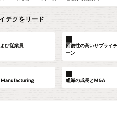
でハイテクをリード
よび従業員
回復性の高いサプライ
ーン
 Manufacturing
組織の成長とM&A
PQ（構成、価格、見積も
など、強力な採用ツールを活用
の評価を行うエンドツーエンドの
な製
デジタル・スレッドで製品をプロセスに接続し
財務、営業および業務計画を
戦略的な従業員計画を財務計
サプライチェーンの混乱を事
Ora
ーサービス、IoTによる資産
トボット、AI、自動化、あら
標を達成します。次に、
を短
ます。製品ライフサイクル全体（コンセプトの
潜在的なコストと収益をモデ
会社の将来の成長をサポート
できるようにします。サプラ
て、
品提供を強化できます。
ポートを提供することで、入
プライズ実行システムとともに
ィー
策定からリリース、実際の使用、サービスま
て、サプライチェーンの意思
に導
Oracle Enterprise Perform
Oracle Enterprise Per
を改善します。従業員のスキ
デジ
で）にわたるフィードバック・ループを構築す
詳細
オラクルのSupply Chain Com
IS
標に合致させます。
ープ
ることで、製品の品質を高め、イノベーション
長期的な顧客関係を構築し、
ビリティを組み込む循環型経
ニュファクチャリング・テクノ
的な結果をシミュレーション
再生可能エネルギー源で動作
IoTとAIを活用したインテ
エンドツーエンドのデータ・
 Executionの詳細
。
を加速します。
を追加し、センサーを取り付
まで結び付ける同じ統合的な
Oracle Supply Chain Plann
ジネスの創出を支援します。
人工知能（AI）と機械学習を
調達を計画します。
なクラウドワークロードを効
ンにより、グローバルな混合
迅速に提供します。トランザク