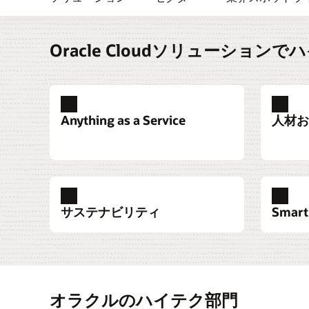
Oracle Cloudソリューション
Anything as a Service
人材お
サステナビリティ
Smart
オムニチャネルの注文管理、オンラインC
職務記述書や求人広告を作成する生成AI
将来のシナリオのwhat-if分析と代替案
品質と顧客満足度を向上させながら、適切
り）、サブスクリプション管理、カスタマ
して人材プールを拡大しましょう。チャッ
計画機能により、長期的および短期的な目
品とサービスを市場に投入するまでの時間
監視、フィールドサービス機能により、製
ゆるデバイスや場所からアクセス可能なサ
IoT、AIおよび規範的な分析をエンター
縮します。品質データ、ユーザーからのフ
社から退職までの従業員エクスペリエンス
使用して、計画を実行に移します。
ドバック、IoT対応製品の使用状況分析を
Anything-as-a-Service ソリューションの
ルを監視、管理、強化し、人材を組織の目
タル・スレッドで統合し、クローズド・ル
サプライチェーンのあらゆる面にサステナ
インダストリー4.0およびスマート・マ
買収または売却の機会を評価します。潜在
オラクルのハイテク部門
Oracle Integrated Business Planning and
のイノベーション・サイクルを構築します
資本資産にサブスクリプション・サービス
済戦略を採用して、よりサステナブルなビ
ロジーで競争力を獲得します。組み込みの
し、最適な目標を決定し、資本投資と資金