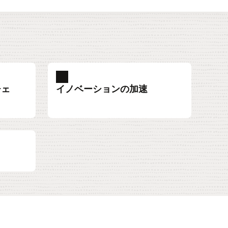
チェ
イノベーションの加速
結び付けて、新しいサービスベース製品の
画と結び付け、適切な投資を割り当てて、
前に予測し、必要に応じて素早く方向転換
cle Cloud Infrastructure（OCI）を使用し
ル化します。
します。
イチェーン・コマンドセンターを設置し
デジタル製品やサービスをより迅速で簡単
決定の質とスピードを向上させます。
入できます。
ance Managementの詳細
formance Managementを使用した人材計画の詳細
mand Centerの詳細
VによるOCIの活用事例
販売体験を簡素化ビジネスを発見から提供
するグリーン・クラウド上で、最も大規模
リジェントで最適化された統合ソリューショ
ライフサイクルを簡素化し、インサイトを
顧客データを使用して、直感的なAIアプリ
ingの詳細
率的に管理します。
モード製造を効率化し、あらゆるものをあ
ション、ウェアハウス、分析、AI/MLの