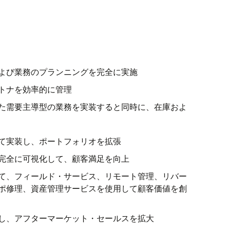
させます。
にします。
ーション、管理を支援する単一のプラット
、計画、配送を最適化し、毎回の注文を完
ructureにおけるサステナビリティの詳細
化します。
ヤー・ベースを拡大および多様化して、リ
dでビジネスを強化する方法
管理します。営業、業務、財務、人事の各
rmの詳細
性と製品品質の向上スペア・パーツと労働
ることで、チームが変化に迅速に対応し、
ェントなメンテナンス・ソリューションに
ライフサイクル・マネジメントを活用し、
うにします。
よび業務のプランニングを完全に実施
質の向上を実現します。
。インフラストラクチャの投資管理を強化
トナを効率的に管理
めに、資本プログラムを最新化します。
て知る
た需要主導型の業務を実装すると同時に、在庫およ
詳細
クチャリング・データを処理および分析し
なシミュレーションの実行、仮想QAテス
て実装し、ポートフォリオを拡張
ドでの高速で効率的なデータ処理および分
能にします。
完全に可視化して、顧客満足を向上
て、フィールド・サービス、リモート管理、リバー
ureの詳細を見る
ポ修理、資産管理サービスを使用して顧客価値を創
し、アフターマーケット・セールスを拡大