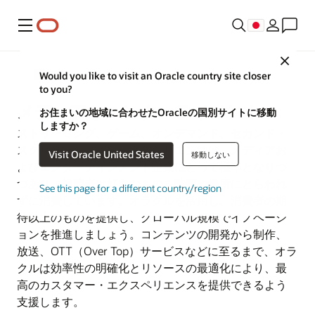
メニュー
Close
業種別ソリューション
Would you like to visit an Oracle country site closer
to you?
メディアとエンターテイメント
お住まいの地域に合わせたOracleの国別サイトに移動
しますか？
ストリーミング、ゲーム、オンデマンド、セカンド・
スクリーンといったエクスペリエンスは、メディアお
Visit Oracle United States
移動しない
よびエンターテインメント企業にとって標準となりつ
つあり、視聴者は好きなものを時間や場所にとらわれ
See this page for a different country/region
ずに消費しています。オラクルを活用し、消費者の期
待以上のものを提供し、グローバル規模でイノベーシ
ョンを推進しましょう。コンテンツの開発から制作、
放送、OTT（Over Top）サービスなどに至るまで、オラ
クルは効率性の明確化とリソースの最適化により、最
高のカスタマー・エクスペリエンスを提供できるよう
支援します。