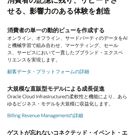
消費者の満足度を高め、消費者一人当たりの売上高
せる、影響力のある体験を創造
適切な投資判断を行うために、貴重で適切な自社お
増につながるロイヤリティを促進し、解約を減らす
よび競合のインサイトを利用します。
シームレスな体験を提供します。
企業や本番環境における不統一なプロセスを排除
予測されるコストと収益に対して、複雑な制作予算
消費者の単一の動的ビューを作成する
素晴らしい、パーソナライズされた、摩擦のないサ
し、ベストプラクティスを活用することで、デー
シミュレーションを作成し、投資すべき最適なシナ
ービスで競合他社と差別化する。
オンライン、オフライン、サードパーティのデータをAI
タ・ソースの一元化による業務の効率化を実現しま
リオを特定します。
と機械学習で組み合わせ、マーケティング、セール
す。
リアルタイムで多角的なプランニングと収益性ツー
ス、サービスにおいて一貫したブブランド・エクスペ
IoTやAIなどの新たなテクノロジーを活用し、導入
新しいビジネスモデルを実現し、吸収合併を簡素化
ルにより、分単位の生産会計を可視化します。
リエンスを実現します。
したセット・トップ・ボックスのリアルタイムな可
する俊敏性を獲得します。
視化と制御により、問題の監視と予測を行います。
顧客データ・プラットフォームの詳細
自社で運営するクルー・マーケットプレイスで、業
ソーシャル・メディアを活用した新規候補者の採用
界で最も優秀でクリエイティブな請負業者を引き付
プロセスを簡素化し、候補者と求人条件のマッチン
消費者サービス業務を簡素化するために、単一の統
予算、予想、財務ダッシュボードの作成など、ビジ
けます。
大規模な直販型モデルによる成長促進
グを可能にすることで、採用プロセス全体を容易に
合サービス・プラットフォームを構築します。
ネス・ユーザーにとって適切な新しい財務プラット
します。コンテンツや消費者に提供するサービスの
Oracle Cloud Infrastructureの柔軟性と機能により、あら
最新化された堅牢な制作およびAI対応リソース・プ
フォームの成功と採用を促進するため、従業員向け
員のタスクを自動化し、消費者にセルフサービスの
質は人材によって決まるため、M&E企業にとって優
ゆるビジネス・モデルを大規模に収益化します。
ランニング・ツールでプロデューサーを支援し、リ
に最新化さ、パーソナライズされた、適切で、エン
オプションを提供することで、効率化を実現しま
秀な人材を確保することは非常に重要です。
ソースに関する不測の事態の問題解決を簡素化しま
ゲージメントを促すユーザーインターフェースを提
Billing Revenue Managementの詳細
す。
す。
供します。
人材開発に投資し、デジタル・ワークプレイスを構
顧客サービス担当者やフィールドサービス担当者
モバイル・アプリで関連情報や事務処理にアクセス
築して、生産性とコラボレーションを最大化しま
ゲストが忘れないコネクテッド・イベント・エ
企業財務の全体像にアクセスし、データに基づいた
が、より価値の高い業務に集中できるように時間を