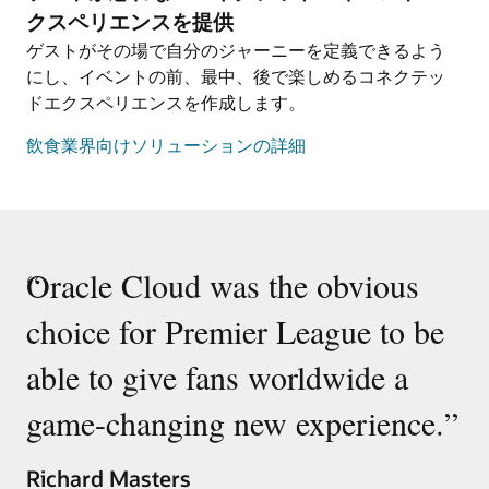
し、クルーメンバーのエクスペリエンスを向上させ
す。また、企業はインセンティブをパフォーマンス
意思決定を促進し、起こりうるリスクを予測しま
クスペリエンスを提供
振り向けることができます。
ます。
と連動させ、後継計画によりリスクを低減させるこ
す。
ゲストがその場で自分のジャーニーを定義できるよう
ともできます。
にし、イベントの前、最中、後で楽しめるコネクテッ
メディア・フランチャイズのパフォーマンスを、真
IoTを利用してコネクテッドホーム・プラットフォ
ドエクスペリエンスを作成します。
の制作コストと収益のKPIでリアルタイムに追跡す
パーソナライズされたデジタル・ツールを使用し
AIや機械学習などの新しいテクノロジーを活用し、
ームを構築し、消費者に新しいスマート・ホーム・
ることにより、財務の透明性を向上させます。
て、新入社員研修、トレーニング、ソーシャル・コ
財務リーダーがビジネスに対するより良いインサイ
サービスを提供することで、さらなる収入源を生み
飲食業界向けソリューションの詳細
ラボレーションのプロセスを容易にし、全体的な従
トを得ることで、組織が必要とする戦略的ビジネス
出し、家庭における有料放送事業者の定着率を向上
過去のコンテンツ投資とパフォーマンスを学習し、
業員エクスペリエンスを向上させるデジタ・ルワー
パートナーになることができます。
させます。
今後のコンテンツ投資に生かすことで、コンテンツ
クプレイスを提供します。
投資リスクを低減する。
オラクルのクラウド採用により、高い消費者需要に
動画: Oracle Fusion ERP Analyticsで財務部門を強化
対応するための事業規模を拡大します。
生産性の最大化と制作休止時間の短縮により、リソ
(1:30)
“
Oracle Cloud was the obvious
組み込みAIでより速く、よりスマートな意思決定を
ースを最適化します。
動画: Oracle Digital Home Serviceソリューションのデモ
行い、ビジネス変革を推進します。AIは、職務を推
choice for Premier League to be
(3:57)
奨し、研修を提案し、どの社員が退職を考えている
不変のサプライヤー記録を持つブロックチェーンベ
かを予測することができます。
able to give fans worldwide a
ースの信頼できるメディアクルー・ネットワークを
動画: Oracle Talent Management (2:39)
用いて、吟味されたプロダクション・サプライヤー
game-changing new experience.
”
のマーケットプレイスを構築する。
信頼できる同業者や外部からの最新のフィードバッ
Richard Masters