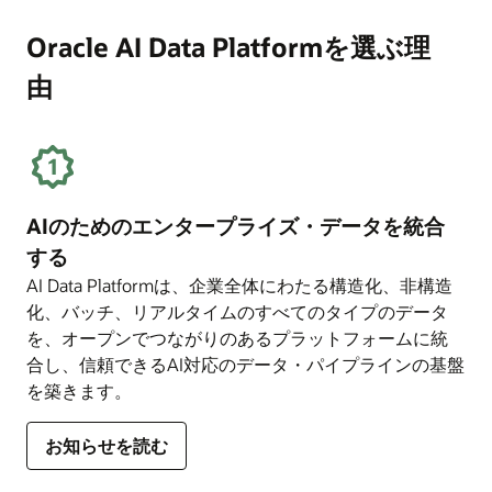
要
ビ
が
（PDF）
ス
ビ
Oracle AI Data Platformを選ぶ理
を
企
ジ
読
由
業
ネ
む
の
ス
支
に
払
メ
い
リ
を
ッ
AIのためのエンタープライズ・データを統合
支
ト
援
を
する
す
も
AI Data Platformは、企業全体にわたる構造化、非構造
る
た
化、バッチ、リアルタイムのすべてのタイプのデータ
3
ら
を、オープンでつながりのあるプラットフォームに統
つ
す
合し、信頼できるAI対応のデータ・パイプラインの基盤
の
5
を築きます。
方
つ
法
の
に
方
お知らせを読む
つ
法