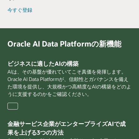
今すぐ登録
Oracle AI Data Platformの新機能
ビジネスに適したAIの構築
AIは、その基盤が優れていてこそ真価を発揮します。
Oracle AI Data Platformが、信頼性とガバナンスを備え
た環境を提供し、大規模かつ高精度なAIの構築をどのよ
うに支援するのかをご確認ください。
ビ
ジ
ネ
金融サービス企業がエンタープライズAIで成
ス
果を上げる3つの方法
に