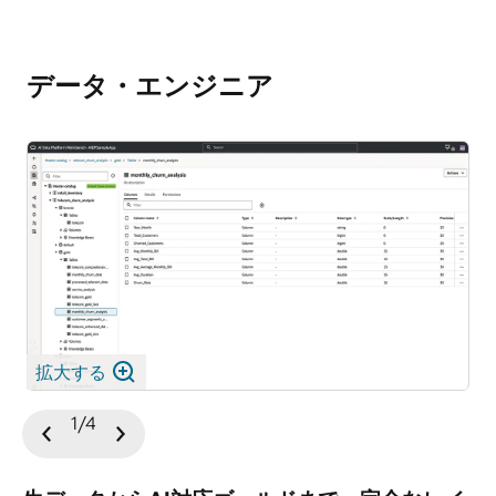
データ・エンジニア
拡大する
1/4
前
次
の
の
ス
ス