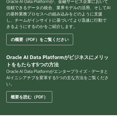
Oracle AI Data Platformが、金融サービス企業において
適
信頼できるデータの統合、業界モデルの活用、そしてAI
し
の基幹業務プロセスへの組み込みをどのように支援
た
し、チームがインサイトに基づいてより迅速に行動で
AI
きるようにするのかをご紹介します。
を
構
築
エ
の概要（PDF）をご覧ください
す
ン
る
タ
た
ー
Oracle AI Data Platformがビジネスにメリッ
め
プ
トをもたらす5つの方法
の
ラ
Oracle AI Data Platformがエンタープライズ・データと
ソ
イ
AIイニシアチブを変革する5つの主な方法をご覧くださ
リ
ズ
い。
ュ
AI
ー
が
シ
金
Oracle
概要を読む（PDF）
ョ
融
AI
ン
サ
Data
概
ー
Platform