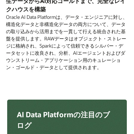
生データからAI対応ゴールドまで、完全なレイ
ラ
ラ
クハウスを構築
イ
イ
Oracle AI Data Platformは、データ・エンジニアに対し、
ド
ド
構造化データと非構造化データの両方について、データ
の取り込みから活用までを一貫して行える統合された基
盤を提供します。RAWデータはオブジェクト・ストレー
ジに格納され、Sparkによって信頼できるシルバー・デ
ータセットに改良され、分析、AIエージェントおよびダ
ウンストリーム・アプリケーション用のキュレーショ
ン・ゴールド・データとして提供されます。
AI Data Platformの注目のブ
ログ