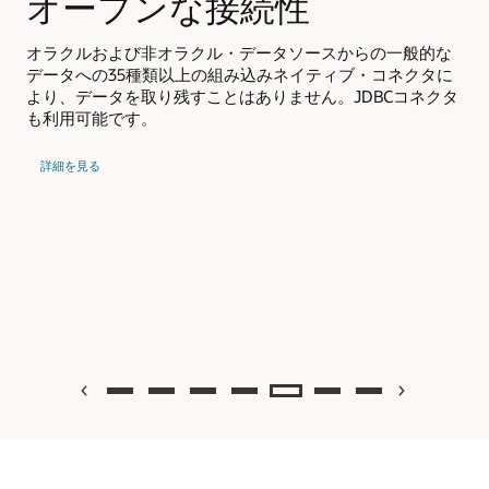
用
オープンな接続性
す
オラクルおよび非オラクル・データソースからの一般的な
イ
データへの35種類以上の組み込みネイティブ・コネクタに
ー
より、データを取り残すことはありません。JDBCコネクタ
す
も利用可能です。
自
は
詳
動
about
プ
デ
詳細を見る
open
ー
ッ
connectivity
タ
準
備
に
つ
い
て
Previous
Next