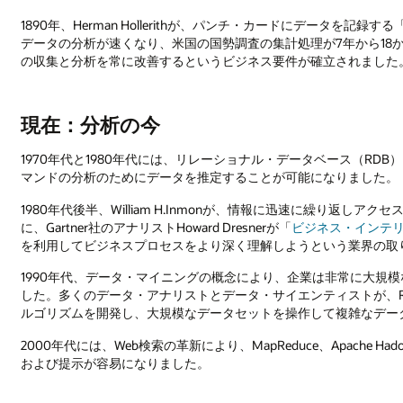
1890年、Herman Hollerithが、パンチ・カードにデータ
データの分析が速くなり、米国の国勢調査の集計処理が7年から18
の収集と分析を常に改善するというビジネス要件が確立されました
現在：分析の今
1970年代と1980年代には、リレーショナル・データベース（RD
マンドの分析のためにデータを推定することが可能になりました。
1980年代後半、William H.Inmonが、情報に迅速に繰り返
に、Gartner社のアナリストHoward Dresnerが「
ビジネス・インテ
を利用してビジネスプロセスをより深く理解しようという業界の取
1990年代、データ・マイニングの概念により、企業は非常に大規
した。多くのデータ・アナリストとデータ・サイエンティストが、R
ルゴリズムを開発し、大規模なデータセットを操作して複雑なデー
2000年代には、Web検索の革新により、MapReduce、Apache Ha
および提示が容易になりました。