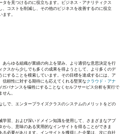
ータを見つけるのに役立ちます。ビジネス・アナリティクス
し、コストを削減し、その他のビジネスを改善するのに役立
います。
、あらゆる組織が業績の向上を望み、より適切な意思決定を行
ィクスから少しでも多くの成果を得ようとして、より多くのデ
うにすることを模索しています。その目標を達成するには、ア
、信頼性に対する期待にも応えてくれる堅実な
クラウド・アナ
がガバナンスを犠牲にすることなくセルフサービス分析を実行で
ません。
なしで、エンタープライズクラスのシステムのメリットをどの
械学習、および深いドメイン知識を使用して、さまざまなアプ
タから、意味のある実用的なインサイトを得ることができま
ある必要があります。インサイトを獲得した企業は、次に自社