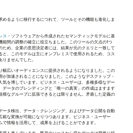
求めるように移行するにつれて、ツールとその機能も進化しま
ンス
・ソフトウェアから作成されたセマンティックモデルに基
機能間の調整の確立に役立ちました。このツールの欠点の1つ
のため、企業の意思決定者には、結果が元のクエリと一致して
ると、このモデルは主にオンプレミスで使用されるため、コス
ありませんでした。
り幅広いオーディエンスに提供されるようになりました。この
用が加速されることになりました。このようなデスクトップ・
人気を博しています。ビジネス・ユーザーは、多種多様なデー
、データのブレンディングと「唯一の真実」の作成はますます
規模なグループに拡張できるとは限りません。矛盾した定義の
データ検出、データ・クレンジング、およびデータ公開を自動
広範な変換が可能になりつつあります。ビジネス・ユーザー
ムで情報を活用して、成果を上げることができます。
支援も進んでいます。既存のソースから得たデータは簡単に組