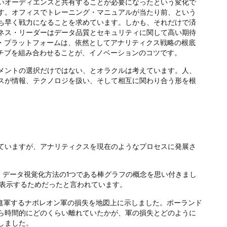
いオーディエンスと共有することが必要になったという変化で
す。オフィスでトレーニング・マニュアルが当たり前、という
ち早く戦力になることを求めています。しかも、それだけで済
ネス・リーダーはデータ品質とセキュリティに関して高い期待
ス・プラットフォームは、依然としてアナリティクス戦略の根底
アチブを組み合わせることが、イノベーションのコツです。
メントの選択だけではない、とオラクルは考えています。人、
スが情報、テクノロジを扱い、そして相互に関わり合う形を根
ていますが、アナリティクスを現在のようなプロセスに発展さ
されている）データ視覚化方法の1つである棒グラフの概念を思い付きまし
トを表示するためだったと言われています。
クワに向けて進軍するナポレオン軍の損失を地図上に示しました。ポーランド
ら時間的にどのくらい離れていたかが、軍の損失とどのように
しました。