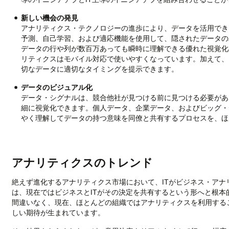
新しい機会の発見
アナリティクス・テクノロジーの進歩により、データを活用でき
予測、自己学習、および適応機能を使用して、隠されたデータの
データの行や列が数百万あっても瞬時に理解できる優れた視覚化
リティクスはモバイル対応で使いやすくなっています。加えて、
切なデータに適切なタイミングを提示できます。
データのビジュアル化
データ・シグナルは、競合他社が見つける前に見つける必要があ
細に視覚化できます。個人データ、企業データ、およびビッグ・
やく理解してデータの持つ意味を同僚と共有するプロセスを、ほ
アナリティクスのトレンド
絶えず進化するアナリティクス市場において、ITがビジネス・ア
は、現在ではビジネスとITがその決定を共有するという形へと根
間違いなく、現在、ほとんどの組織ではアナリティクスを利用する
しい期待が生まれています。