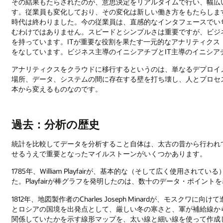
その結果もたらされたのが、意思決定をリアルタイムで行い、幅広
す。従業員も変化しており、その変化は新しい働き方をもたらしま
時代は終わりました。今の従業員は、直感的なインタフェースでい
むわけではありません。スピードとシンプルさは重要ですが、ビジ
を持っています。ITが重要な役割を果たす一元的なアナリティク
をなしています。ビジネス主導のイニシアチブとIT主導のイニシ
アナリティクスをクラウドに移行するというのは、単なるデプロイ
場所、データ、システムの間に存在する壁を打ち壊し、人とプロセ
本から変えるものなのです。
過去：分析の歴史
統計を比較してデータを分析すること自体は、太古の昔から行われ
せるうえで重要となったマイルストーンがいくつかあります。
1785年、William Playfairが、基本的な（そして広く使用
た。Playfairが棒グラフを発明したのは、数十のデータ・ポイン
1812年、地図製作者のCharles Joseph Minardが、モス
とロシアの国境を出発点として、厳しい冬の寒さと、軍が補給線か
関係していたかを示す線形マップを、太い線と細い線を使って作成