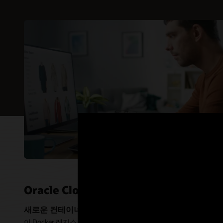
주요 산업
데이터 
확장성이
개체 스토리지
지역당 각각
관리 용
도메인에서
리포지토리
제공합니다
Contain
제한 증가
정책과 같
정책과 통
기업 지
혼란을 줄
Oracle
보존 정책을
Oracl
관련 스토
이미지를 
됩니다.
Kube
데모: O
Kuber
Oracl
Oracle Cloud Infrastructure Contai
새로운 컨테이너 기반 애플리케이션 만들기
이 Docker 레지스트리를
Oracle Container Engine for Kubernetes