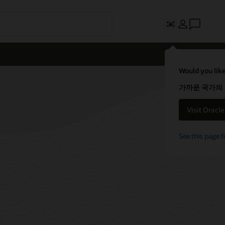
Would you like
가까운 국가의
Visit Oracl
See this page f