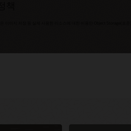
격 정책
은 이미지 저장 등 실제 사용한 리소스에 대한 비용만 Object Storage
 네이티브
NeuVector를 활용해 DevOps CI/CD
고객 서비스
 개발자 가상
파이프라인 보안 강화하기(1:02:49)
 마이그레이션