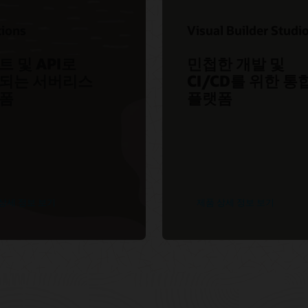
GitLab을 활용해 Oracle Cloud 계획, 개발,
 이동하기
테스트, 배포하기(1:01:35)
tions
Visual Builder Studi
Capgemini를 통한 대규모 클라우드
Datadog로 모던 컨테이너 인프라
온라인 교육 및 
네이티브 및 DevSecOps
모니터링하기(58:00)
트 및 API로
민첩한 개발 및
되는 서버리스
CI/CD를 위한 통
폼
플랫폼
상세 정보 보기
제품 상세 정보 보기