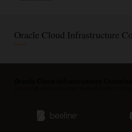
Oracle Cloud Infrastructure Co
DevO
보안 
컨테이
널리 사용되
유연한 
Kubern
Oracle Cloud Infrastructure Conta
익숙한 Doc
비공개 컨
저지연성 
레지스트리를 사용한 조직은 개발과 DevOps를 개선할 수 있었습
이미지와 
Cloud I
컨테이너 
공용 리포
공유하십시
자동 업
지속적 통
Oracle
Container
보안 및 
컨테이너화
GitLab
있습니다.
엔드 투 
애플리케이
Docker R