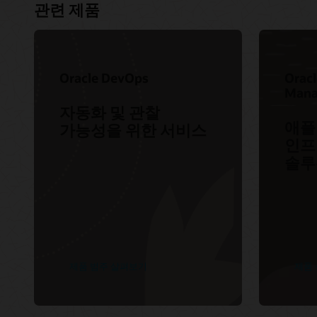
Accentu
관련 제품
Capgemi
Cogniza
Deloitte
Oracle DevOps
Oracl
DXC
Mana
자동화 및 관찰
IBM
애플
가능성을 위한 서비스
Infosys
인프
파트너 
솔루
제품 범주 살펴보기
제품 