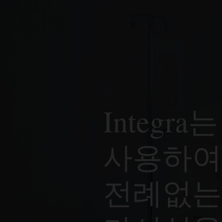
컴퓨팅 인스
비즈니스 
소유하고 
인터페이스) 
경보는 Or
리소스에 
알립니다.
지역 간 F
고객은 매달
애플리케
즉각적인
데이터 포인
Monitori
경보가 Pag
초과하여 사용
커스텀 측
보내
정부 부문
Oracl
인프라를 
있습니다.
경제성 
Integra
측정 지표
부재 알
모니터링은
평균, 백분
애플리케이
훨씬 저렴
구간에 걸
리소스가 
클라우드 
사용하여
Oracl
복잡한 쿼
모니터
DevOp
전체에서 복잡
전례없는
Oracl
Languag
Oracl