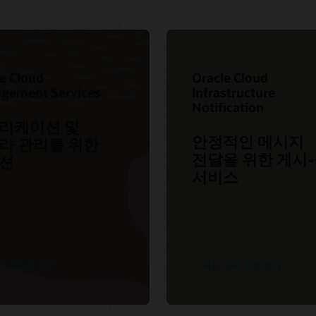
re
Oracle Consulting
최신 릴리스의 새
온라인 교육 구
ni
우수한 고객 서비스
시작하기
nt
클라우드 마이그레이션 서비스로
모든 문서
이동하기
e Cloud
Oracle Cloud
gement Services
Infrastructure
참조 아키텍처
Notification
리케이션 및
안정적인 메시지
라 관리를 위한
찾기
전달을 위한 게시
션
서비스
상세 정보 보기
제품 상세 정보 보기