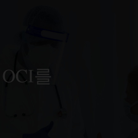
턴스, 블록 스토리지 볼륨, NIC(가상 네트워크
운영에 영향을 미치기 전에 이상 징후를 해결하십시오.
분석한 측정 지표에 대해서만 지불하십시오.
및 로드 밸런서와 같은 Oracle Cloud Infrastructure
acle Cloud에서 중요한 이벤트를 IT 직원에게 실시간으로
대한 성과 척도에 빠르게 액세스합니다.
ree Tier 및 일관된 요금
 첫 5억 개의 데이터 포인트를 수집하고, 첫 10억 개의
이션에 대한 커스텀 측정 지표
 알림
트를 무료로 분석할 수 있습니다. Free Tier 한도를
ng API를 사용하여 DevOps 엔지니어는 Metrics Explorer에
erDuty, Email 및 Slack과 같은 플랫폼을 통해 메시지를
하는 경우 모든 Oracle Cloud Infrastructure 상업 및
정 지표를 게시하고 단일 서비스로 애플리케이션 및
에서 가격은 동일하게 적용됩니다.
e Cloud Infrastructure Notifications
를 트리거할 수
모니터링할 수 있습니다.
향상
는 OCI를
 집계
림
 경보 및 저장된 데이터에 대해 요금을 부과하지 않으므로
위 수, 최소값 및 최대값과 같은 통계를 사용하여 작거나 큰
션을 신속하게 복원하고 성능을 최적화합니다. 경보는
합니다.
쳐 유연하고 빠르게 측정 지표를 집계합니다.
다운되거나 작동 불능 상태가 될 위험이 있는 경우
운영자에게 경고합니다.
e Cloud Infrastructure Monitoring FAQ
리 작성 지원
링 설명서: 알람 관리
s 엔지니어는 컴퓨팅 형태의 클러스터와 같은 리소스 모음
한 통계 기능을 위해 MQL(Monitoring Query
e Cloud Infrastructure(OCI) Notifications
e)을 사용할 수 있습니다.
e Cloud Infrastructure Monitoring 소개 (36:57)