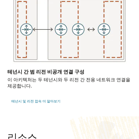
간
가상
프라이빗
네트워크는
온프레미스
위치에
양방향으로
접속됩니다.
여기서
동적
테넌시 간 범 리전 비공개 연결 구성
경로
지정
이 아키텍처는 두 테넌시와 두 리전 간 전용 네트워크 연결을
게이트웨이는
제공합니다.
사이트
간
테넌시 및 리전 접속 더 알아보기
가상
프라이빗
네트워크와
가상
클라우드
리소스
네트워크