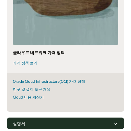
전송
허브
생성
세
번째
사용
사례에는
두
개의
클라우드 네트워크 가격 정책
OCI
리전이
가격 정책 보기
나와
있습니다.
각
Oracle Cloud Infrastructure(OCI) 가격 정책
리전에는
청구 및 결제 도구 개요
연결된
동적
Cloud 비용 계산기
경로
지정
게이트웨이가
있는
설명서
가상