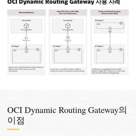
OCI Dynamic Routing Gateway 사용 사례
이
이미지는
OCI
동적
경로
OCI Dynamic Routing Gateway의
지정
게이트웨이의
이점
네
가지
일반적인