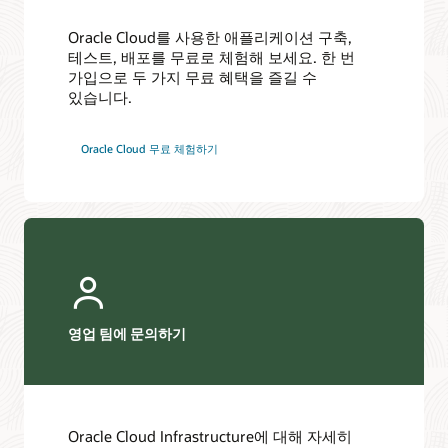
이동할
수
Oracle Cloud Infrastructure Architecture Center
Oracle Cloud를 사용한 애플리케이션 구축,
있습니다.
테스트, 배포를 무료로 체험해 보세요. 한 번
이를
Architecture Center에 대해 더 알아보기
가입으로 두 가지 무료 혜택을 즐길 수
통해
어떻게 도와드릴까요?
있습니다.
고객은
기존
글로벌 리소스 문의
Oracle Cloud Infrastructure(OCI)를 선택해 주셔서 감사합니다
라우터와
Oracle Cloud 무료 체험하기
Oracle Cloud Infrastructure Cloud Essentials(PDF)
유사한
방식으로
My Oracle Support에 로그인하기
동적
레질리언시 FAQ
경로
서비스 수준 계약
지정
게이트웨이를
서비스 상태 대시보드
사용할
고객 포럼
수
있습니다.
영업 팀에 문의하기
트래픽은
한
리전에서
다른
리전으로
Oracle Cloud Infrastructure에 대해 자세히