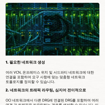
사용
사례를
보여줍니다.
FastConnect
연결
사이트
간
가상
프라이빗
네트워크
연결
전송
1. 필요한 네트워크 생성
허브
생성
여러 VCN, 온프레미스 위치 및 서드파티 네트워크에 대한
연결을 포함하여 요구 사항에 맞는 맞춤형 네트워크
소프트웨어
토폴로지를 정의할 수 있습니다.
정의
광대역
2. 네트워크의 트래픽 라우팅, 심지어 전이적으로
네트워크
장치
OCI 네트워크에서 다른 DRG에 연결된 DRG를 포함하여 여러
연결
연결 간 트래픽을 라우팅하는 경로를 생성할 수 있습니다. 이