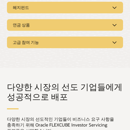
헤지펀드
광범위한 상품 지원
연금 상품
다양한 구조
증여, 종신 연금, 퇴직 연금 상품군을 간단히 관리할 수
있습니다.
간단한 주식 클래스, 마스터 피더 구조, 사이드 포켓 등을
고급 참여 기능
지원합니다.
온보딩
완전한 계약 수명 주기 처리
성과 수수료
확정 기여형 제도, 개인 연금 상품, 고용주 및 직원 계정
추가 납입, 인출, 전환, 자산 배분 변경 등을 간단히 지원할
등을 설정할 수 있습니다.
머신러닝
수 있습니다.
직접 구성 가능한 규칙 엔진으로 복잡한 성과 수수료를
처리할 수 있습니다.
주문 관리
데이터를 사용해 가치있고 새로운 고객 인사이트를
도출합니다.
차별화 지원
정기 납입, 임시 납입, 인출, 전환을 처리할 수 있습니다.
다양한 시장의 선도 기업들에게
블록체인
투자자 서비스
허들 비율을 구성하고 절대 또는 상대 수익을 간단히
성공적으로 배포
처리할 수 있습니다.
블록체인 네트워크에 연결해 거래 효율성과 강력한 보안을
의무 및 임의 납입을 포함한 투자 계좌 기본 설정을
확보할 수 있습니다.
제공합니다.
디지털 어시스턴트
포트폴리오 처리
다양한 시장의 선도적인 기업들이 비즈니스 요구 사항을
충족하기 위해 Oracle FLEXCUBE Investor Servicing
스마트 디지털 어시스턴트로 백오피스 효율성을
투자 선호도 및 포트폴리오 리밸런싱을 처리할 수