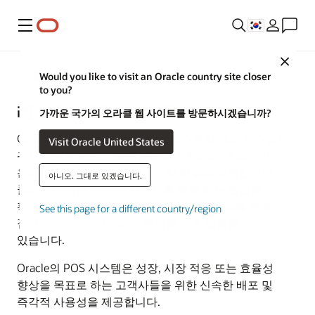
메뉴
Close
식음료
Would you like to visit an Oracle country site closer
to you?
레스토랑 POS 시스템
가까운 국가의 오라클 웹 사이트를 방문하시겠습니까?
Oracle의 다재다능하고 안전한 레스토랑 POS 시스템은
Visit Oracle United States
귀사의 성장을 위한 플랫폼을 제공합니다. 효율적인
온라인 주문, 커브사이드 픽업 및 배달을 실행합니다.
아니오. 그대로 있겠습니다.
클라우드 키친 및 가상 브랜드를 통해 메뉴 옵션을
확장합니다. 업계 최고의 보안 클라우드 POS를 통해
See this page for a different country/region
접객부서, 주방, 백오피스 운영을 상호 연결할 수
있습니다.
Oracle의 POS 시스템은 성장, 시장 적응 또는 효율성
향상을 목표로 하는 고객사들을 위한 신속한 배포 및
즉각적 사용성을 제공합니다.