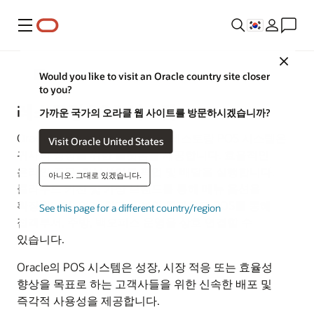
메뉴
Close
식음료
Would you like to visit an Oracle country site closer
to you?
레스토랑 POS 시스템
가까운 국가의 오라클 웹 사이트를 방문하시겠습니까?
Oracle의 다재다능하고 안전한 레스토랑 POS 시스템은
Visit Oracle United States
귀사의 성장을 위한 플랫폼을 제공합니다. 효율적인
온라인 주문, 커브사이드 픽업 및 배달을 실행합니다.
아니오. 그대로 있겠습니다.
클라우드 키친 및 가상 브랜드를 통해 메뉴 옵션을
확장합니다. 업계 최고의 보안 클라우드 POS를 통해
See this page for a different country/region
접객부서, 주방, 백오피스 운영을 상호 연결할 수
있습니다.
Oracle의 POS 시스템은 성장, 시장 적응 또는 효율성
향상을 목표로 하는 고객사들을 위한 신속한 배포 및
즉각적 사용성을 제공합니다.